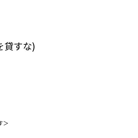
金を貸すな)
。
す＞