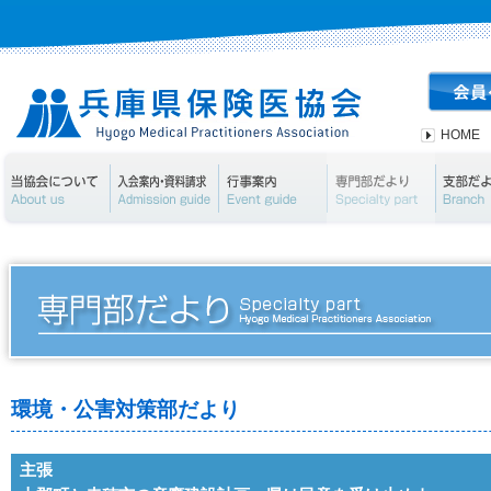
HOME
当協会について
入会案内・資料請求
行事案内
専門部
環境・公害対策部だより
主張