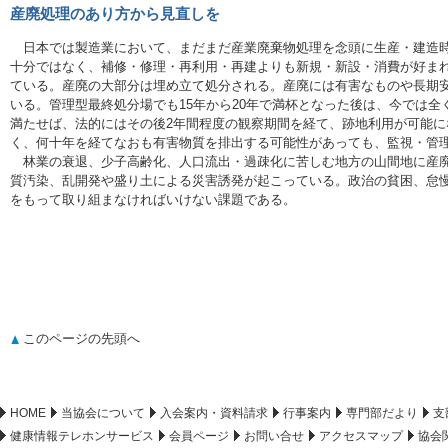
産廃処理のあり方から見直しを
日本では製造業において、まだまだ産業廃棄物処理を念頭に生産・建造時
十分ではなく、補修・修理・再利用・再建よりも新規・新設・消費が好ま
ている。産廃の大部分は埋め立て処分される。産廃には有害なものや長期
いる。管理型最終処分場でも15年から20年で満杯となった後は、今では
満たせば、法的にはその後2年間程度の観察期間を経て、跡地利用が可能に
く、何十年を経てなおも有害物質を排出する可能性があっても、監視・管
林業の衰退、少子高齢化、人口流出・過疎化に苦しむ地方の山間地に産廃
質汚染、乱開発や盛り土による災害誘発が起こっている。政治の貧困、怠
をもって取り組まなければいけない課題である。
このページの先頭へ
HOME
当協会について
入会案内・資料請求
行事案内
専門部だより
支
健康情報テレホンサービス
会員ページ
お問い合せ
アクセスマップ
協会