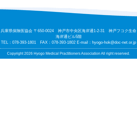
兵庫県保険医協会 〒650-0024 神戸市中央区海岸通1-2-31 神戸フコク生命
海岸通ビル5階
TEL：078-393-1801 FAX：078-393-1802 E-mail：
hyogo-hok@doc-net.or.jp
Copyright 2026 Hyogo Medical Practitioners Association All right reserved.