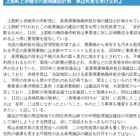
上郡町と赤穂市の産廃建設計画 県は民意を受け止めよ
上郡町と赤穂市の市町境に、産業廃棄物最終処分場の建設が計画されてい
に上郡町で行われたこの産廃施設の建設の賛否を問う住民投票では、「反対
数を占めた。11日、上郡町の梅田修作町長は事業者に対し計画断念を要請
めるよう県に要望書を提出している。
当該の最終処分場は管理型処分場であり、廃棄物から発生する汚水を処理
れる予定の産業廃棄物には水銀やアスベストも含まれる。2018年に事業
と、産廃施設の排水は千種川水系の梨ヶ原川に放出するとされている。千
利用されるもので、環境への影響が懸念され、水害などの災害発生時の対
声が出されていた。2015年に赤穂市議会は「産業廃棄物最終処分場建設
決しており、赤穂市長は「当該地区における産業廃棄物最終処分場の設置
し、市民の生命をも脅かす恐れのある計画であり、望ましくないものと考
事業者の東洋開発工業所（大阪府豊能町）は建設許可後、大栄環境グルー
言しており、上郡町の有識者会議では名義貸しだと指摘された。同社は建
り、11日には赤穂民報の取材に「（有権者の53％が「反対」に投票した
人は「反対」には投じなかったということ。今のところ事業を撤退する考
きたい」と話している。
建設許可後の周辺地域での同社所有山林での中間処理施設建設の可能性も
して強行しようとする態度は、決して容認されるべきものではない。
県は赤穂市長の意見照会への回答、この住民投票の結果を重く受け止め、
住民の健康を害する可能性のある産廃施設の建設を許可すべきではない。