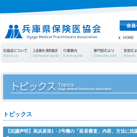
HOME
当協会について
入会案内・資料請求
行事案内
専門部
トピックス
【抗議声明】高浜原発1・2号機の「延長審査」内容、方法に抗