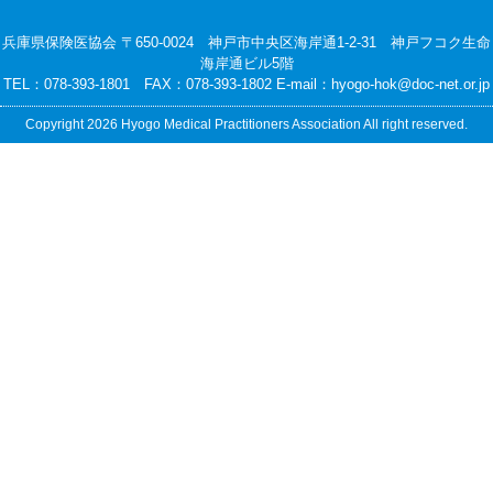
兵庫県保険医協会 〒650-0024 神戸市中央区海岸通1-2-31 神戸フコク生命
海岸通ビル5階
TEL：078-393-1801 FAX：078-393-1802 E-mail：
hyogo-hok@doc-net.or.jp
Copyright 2026 Hyogo Medical Practitioners Association All right reserved.