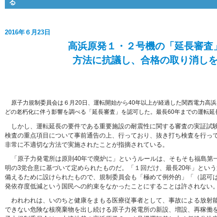
る
2016年６月23日
高浜原発１・２号機の「延長
審査
方法に抗議し、合格の取り消し
原子力規制委員会は６月20日、運転開始から40年以上が経過した関西電力高
どの老朽化に伴う影響を調べる「延長審査」を認可した。最長60年までの運転延
しかし、運転延長の要件である重要施設の耐震性に関する審査の実証試験
検査の重点項目について事前通告の上、行っており、抜き打ち検査を行っ
非常に不適切な方法で実施されたことが指摘されている。
「原子力発電所は原則40年で廃炉に」というルールは、そもそも福島第
明の3党合意に基づいて定められたものだ。「１回だけ、最長20年」とい
備えるために設けられたもので、規制委員会も「極めて例外的」「（認可
発依存度低減という国民への約束をなかったことにすることは許されない
われわれは、いのちと健康をまもる医療従事者として、事故による放射能
できない危険な核廃棄物を出し続ける原子力発電所の新設、増設、再稼働