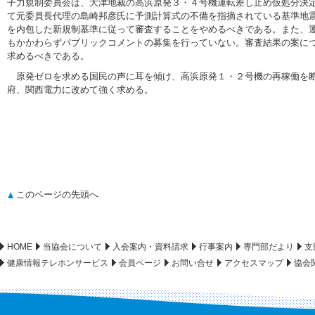
子力規制委員会は、大津地裁の高浜原発３・４号機運転差し止め仮処分決
て元委員長代理の島崎邦彦氏に予測計算式の不備を指摘されている基準地
を内包した新規制基準に従って審査することをやめるべきである。また、
もかかわらずパブリックコメントの募集を行っていない。審査結果の案に
求めるべきである。
原発ゼロを求める国民の声に耳を傾け、高浜原発１・２号機の再稼働を断
府、関西電力に改めて強く求める。
このページの先頭へ
HOME
当協会について
入会案内・資料請求
行事案内
専門部だより
支
健康情報テレホンサービス
会員ページ
お問い合せ
アクセスマップ
協会