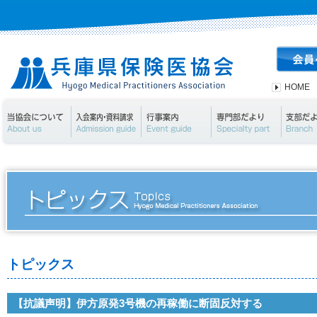
HOME
当協会について
入会案内・資料請求
行事案内
専門部
トピックス
【抗議声明】伊方原発3号機の再稼働に断固反対する