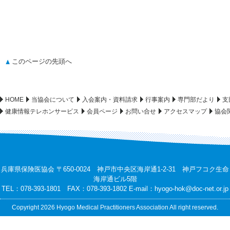
このページの先頭へ
HOME
当協会について
入会案内・資料請求
行事案内
専門部だより
支
健康情報テレホンサービス
会員ページ
お問い合せ
アクセスマップ
協会
兵庫県保険医協会 〒650-0024 神戸市中央区海岸通1-2-31 神戸フコク生命
海岸通ビル5階
TEL：078-393-1801 FAX：078-393-1802 E-mail：
hyogo-hok@doc-net.or.jp
Copyright 2026 Hyogo Medical Practitioners Association All right reserved.