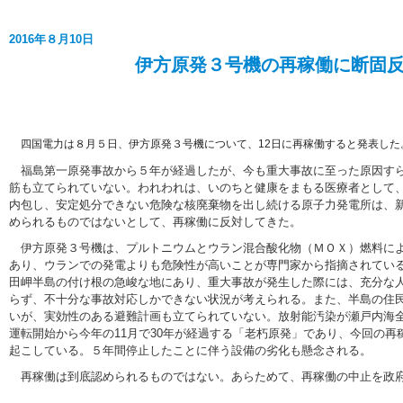
2016年８月10日
伊方原発３号機の再稼働に断固
四国電力は８月５日、伊方原発３号機について、12日に再稼働すると発表した
福島第一原発事故から５年が経過したが、今も重大事故に至った原因すら
筋も立てられていない。われわれは、いのちと健康をまもる医療者として
内包し、安定処分できない危険な核廃棄物を出し続ける原子力発電所は、
められるものではないとして、再稼働に反対してきた。
伊方原発３号機は、プルトニウムとウラン混合酸化物（ＭＯＸ）燃料によ
あり、ウランでの発電よりも危険性が高いことが専門家から指摘されてい
田岬半島の付け根の急峻な地にあり、重大事故が発生した際には、充分な
らず、不十分な事故対応しかできない状況が考えられる。また、半島の住
いが、実効性のある避難計画も立てられていない。放射能汚染が瀬戸内海
運転開始から今年の11月で30年が経過する「老朽原発」であり、今回の
起こしている。５年間停止したことに伴う設備の劣化も懸念される。
再稼働は到底認められるものではない。あらためて、再稼働の中止を政