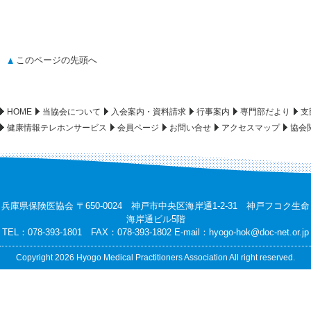
このページの先頭へ
HOME
当協会について
入会案内・資料請求
行事案内
専門部だより
支
健康情報テレホンサービス
会員ページ
お問い合せ
アクセスマップ
協会
兵庫県保険医協会 〒650-0024 神戸市中央区海岸通1-2-31 神戸フコク生命
海岸通ビル5階
TEL：078-393-1801 FAX：078-393-1802 E-mail：
hyogo-hok@doc-net.or.jp
Copyright 2026 Hyogo Medical Practitioners Association All right reserved.