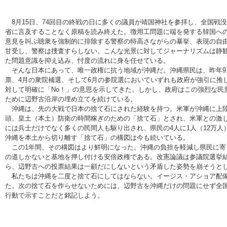
8月15日、74回目の終戦の日に多くの議員が靖国神社を参拝し、全国戦
省に言及することなく原稿を読み終えた。徴用工問題に端を発する韓国へ
意見を叫ぶ聴衆を強制的に排除する警察の特高さながらの暴挙、表現の自
甘受し、警察は捜査すらしない。こんな光景に対してジャーナリズムは静
た問題意識を抑え込み、忖度の流れに身を任せている。
そんな日本にあって、唯一政権に抗う地域が沖縄だ。沖縄県民は、昨年9
票、4月の衆院補選、そして6月の参院選においていずれも政府が強引に推
対して明確に「No！」の意思を示してきた。しかし、政府はこの強烈な民
ために辺野古沿岸の埋め立てを続けている。
沖縄は、先の大戦で日本の捨て石にされた経験を持つ。米軍が沖縄に上陸す
頭、皇土（本土）防衛の時間稼ぎのための「捨て石」とされ、米軍との激
には兵士だけでなく多くの民間人も駆り出され、県民の4人に1人（12万
沖縄を本土から切り離す「捨て石」の構図は今も続いている。
この1年間、その構図はより鮮明になった。沖縄の負担を軽減し県民に寄
の道しかないと基地を押し付ける安倍政権である。改憲論議は参議院選挙
ら、辺野古への投票結果は一顧だにしないという矛盾した姿勢を崩そうと
私たちは沖縄を二度と捨て石にしてはならない。イージス・アショア配備
た。次の捨て石を作らせないためには、辺野古を沖縄だけの問題にせず全
行動で示すことだと銘記しよう。