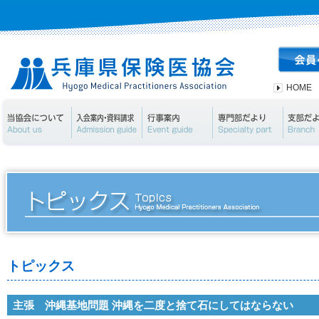
HOME
当協会について
入会案内・資料請求
行事案内
専門部
トピックス
主張 沖縄基地問題 沖縄を二度と捨て石にしてはならない