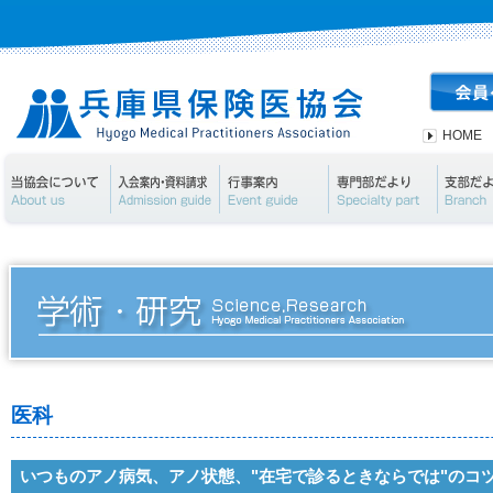
HOME
当協会について
入会案内・資料請求
行事案内
専門部
医科
いつものアノ病気、アノ状態、"在宅で診るときならでは"のコ