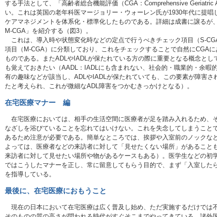
する手法として、「高齢者総合機能評価（CGA：Comprehensive Geriatric
い。これは英国の老年科医マージョリー・ウォーレン氏が1930年代に提
ケアマネジメントを体系化・標準化したものである。詳細は成書に譲るが、
M-CGA」を紹介する（図3）。
これは、導入時や状態変化時などの定点で行うべきチェック項目（S-CG
項目（M-CGA）に分類しており、これをチェックすることで自然にCGA
ものである。またADLやIADLが保たれている方の際に重要となる概念としてAAD
も覚えておきたい（AADL：IADLにも含まれない、社会的・職業的・余
有の趣味などが該当し、ADLやIADLが保たれていても、この要素が障害
たと考えられ、これが微細なADL障害をつかむきっかけとなる）。
在宅医療マナー 編
在宅医療においては、相手の生活空間に医療者が足を踏み入れるため、そ
なざしを浴びていることを忘れてはいけない。これを失念してしまうこと
あるため注意が必要である。簡単なところでは、挨拶や入室前のノックな
よっては、医療者などの来訪者に対して「見せたくない場所」があること
来訪者に対して見せたい場所や物があるケースもある）。医学生などの初
ではこうしたマナーを正し、常に留意してもらう目的で、まず「入室した
を指導している。
最後に、在宅医療におもうこと
現在の日本において在宅医療は広く普及し始め、ただ実施するだけでは不
そのものの質の高さが問われる時代がすぐそこまでやってきている。諸外