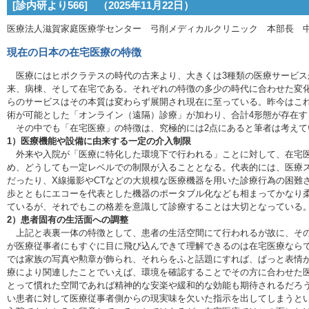
[診内研より566] （2025年11月22日）
医療法人滋賀家庭医療学センター 弓削メディカルクリニック 本部長 
現在の日本の在宅医療の特徴
医療にはヒポクラテスの時代の古来より、大きくは3種類の医療サービス
来、病棟、そして在宅である。それぞれの特徴の多少の時代に合わせた変
らのサービスはその本質は変わらず展開され現在に至っている。昨今はこれ
術が可能とした「オンライン（遠隔）診療」が加わり、合計4形態が存在す
その中でも「在宅医療」の特徴は、究極的には2点にあると筆者は考えて
1）医療機能や設備に由来する一定の介入制限
外来や入院が「医療に特化した環境下で行われる」ことに対して、在宅医
め、どうしても一定レベルでの制限が入ることとなる。代表的には、医療
だったり、X線撮影やCTなどの大規模な医療機器を用いた診療行為の困難
歩とともにエコーを代表とした機器のポータブル化なども相まってかなり
ているが、それでもこの格差を意識して診療することは大切となっている
2）患者固有の生活面への調整
上記と表裏一体の特徴として、患者の生活空間にて行われるが故に、その
が医療従事者にもすぐに目に飛び込んできて理解できるのは在宅医療なら
では家族の写真や勲章が飾られ、それらをふと話題にすれば、ぱっと表情
療により関連したことでいえば、環境を確認することでその方に合わせた
とって慣れた空間であれば精神的な安楽や緩和的な効能も期待されるだろ
い患者に対して医療従事者側からの現実味を欠いた指示を出してしまうと