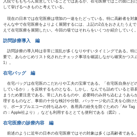
入院でももちろん留意していることではあるが、在宅医療ではこの面にお
して挙げるべきものと考えている。
現在の日本では在宅医療は増加の一途をたどっている。特に高齢者を対象
そんな中で在宅医療をよりよく展開するには、上記の2点をおさえたうえで
えて在宅医療を展開したい。今回の場ではそれらをいくつか紹介していく
訪問診療導入 編
訪問診療の導入時は非常に混乱が多くなりやすいタイミングである。特に
要で、あらかじめリスト化されたチェック事項を確認しながら確実かつス
1）。
在宅バッグ 編
在宅バッグは在宅医のこだわりや工夫の宝庫である。「在宅医自身がどの
しているか）」を反映するものとなる。しかし、なんでも詰めていると容
まうため要注意である。常に入れるものや、必要時のみ持ち込むようあら
理するものなど、事前の十分な検討や分類、パッケージ化の工夫を心掛け
り、ポータブルエコーの持ち込みや、各用具の紛失を防ぐための「Air Tag
の：Apple社より）」なども利用するととても便利である（図2）。
在宅医療の診療内容 編
前述のように近年の日本の在宅医療ではその対象は多くは高齢者である。