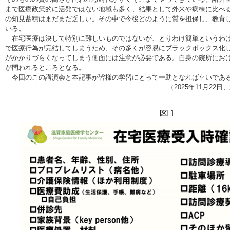
まで医療政策的に活発ではない地域も多く、結果として外来や病棟に比べ
の知見蓄積はまだまだ乏しい。その中で今後どのように質を担保し、教育
いる。
在宅医療は決して特別に難しいものではないが、とりわけ簡単というわけ
で医療行為が完結してしまうため、その多くが容易にブラックボックス化
がかかりづらくなってしまう側面には注意が必要である。自身の院所にお
が問われるところとなる。
今回のこの講演会と本記事が皆様の学習にとって一助となれば幸いであ
（2025年11月22