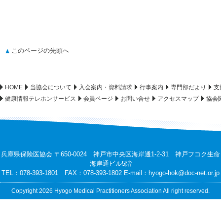
このページの先頭へ
HOME
当協会について
入会案内・資料請求
行事案内
専門部だより
支
健康情報テレホンサービス
会員ページ
お問い合せ
アクセスマップ
協会
兵庫県保険医協会 〒650-0024 神戸市中央区海岸通1-2-31 神戸フコク生命
海岸通ビル5階
TEL：078-393-1801 FAX：078-393-1802 E-mail：
hyogo-hok@doc-net.or.jp
Copyright 2026 Hyogo Medical Practitioners Association All right reserved.