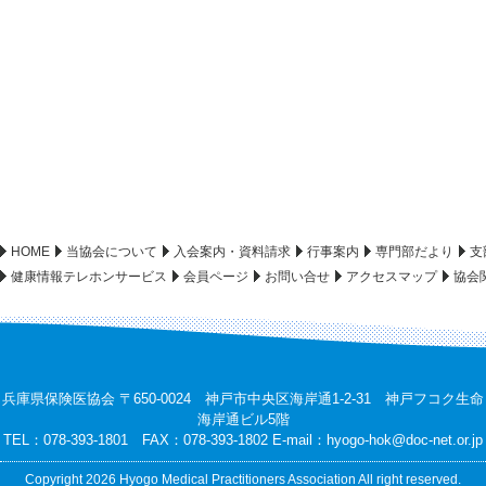
HOME
当協会について
入会案内・資料請求
行事案内
専門部だより
支
健康情報テレホンサービス
会員ページ
お問い合せ
アクセスマップ
協会
兵庫県保険医協会 〒650-0024 神戸市中央区海岸通1-2-31 神戸フコク生命
海岸通ビル5階
TEL：078-393-1801 FAX：078-393-1802 E-mail：
hyogo-hok@doc-net.or.jp
Copyright 2026 Hyogo Medical Practitioners Association All right reserved.