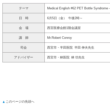
テーマ
Medical English #62 PET Bottle S
日 時
6月5日（金） 午後2時～
会 場
西宮医療会館1階会議室
講 師
Mr.Robert Conroy
司会
西宮市・半田医院 半田 伸夫先生
アドバイザー
西宮市・林医院 林 功先生
このページの先頭へ