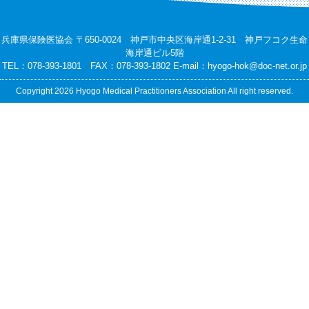
兵庫県保険医協会 〒650-0024 神戸市中央区海岸通1-2-31 神戸フコク生命
海岸通ビル5階
TEL：078-393-1801 FAX：078-393-1802 E-mail：
hyogo-hok@doc-net.or.jp
Copyright 2026 Hyogo Medical Practitioners Association All right reserved.