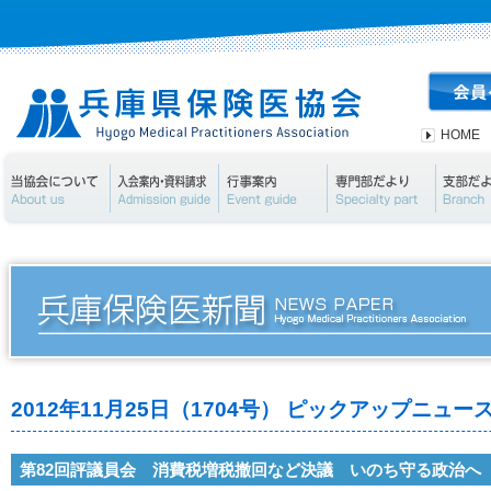
HOME
当協会について
入会案内・資料請求
行事案内
専門部
2012年11月25日（1704号） ピックアップニュー
第82回評議員会 消費税増税撤回など決議 いのち守る政治へ