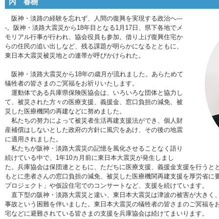
内 春樹
阪神・淡路の経験を忘れず、人間の復興を実現する政治へ---
-。阪神・淡路大震災から18年目となる1月17日、県下各地でメ
モリアル行事が行われ、協会役員も参加。借り上げ復興住宅か
らの住民の追い出しなど、残る課題が明らかになるとともに、
東日本大震災被災地との連帯が呼びかけられた。
阪神・淡路大震災から18年の歳月が流れました。あらためて
犠牲者の皆さまのご冥福をお祈りいたします。
運動体である兵庫県保険医協会は、いろいろな団体と協力し
て、被災された方々の医療支援、義援金、窓口負担の減免、被
災した医療機関の再建などに努めました。
私たちの努力によって被災者生活再建支援法ができ、個人財
産補償はしないとした政府の方針に風穴をあけ、その後の地震
に適用されました。
私たちが阪神・淡路大震災の記憶を風化させることなく語り
続けている中で、1年10カ月前に東日本大震災が発生しまし
た。兵庫協会は保団連とともに、ただちに医療支援、義援金支援を行うと
もとに患者さんの窓口負担の減免、被災した医療機関再建支援を厚労省に
プロジェクト」や仮設住宅でのコンサートなど、支援を続けています。
直下型の阪神・淡路大震災と違い、東日本大震災は津波の被害が大きく、
事故という困難を伴いました。東日本大震災の犠牲者の皆さまのご冥福を
宅などに避難されている皆さまの支援を兵庫協会は続けてまいります。