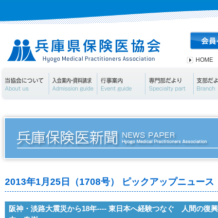
HOME
当協会について
入会案内・資料請求
行事案内
専門部
2013年1月25日（1708号） ピックアップニュース
阪神・淡路大震災から18年---- 東日本へ経験つなぐ 人間の