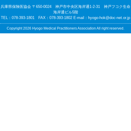
兵庫県保険医協会 〒650-0024 神戸市中央区海岸通1-2-31 神戸フコク生命
海岸通ビル5階
TEL：078-393-1801 FAX：078-393-1802 E-mail：
hyogo-hok@doc-net.or.jp
Copyright 2026 Hyogo Medical Practitioners Association All right reserved.