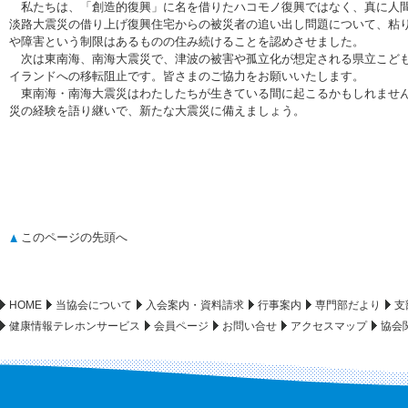
私たちは、「創造的復興」に名を借りたハコモノ復興ではなく、真に人間
淡路大震災の借り上げ復興住宅からの被災者の追い出し問題について、粘
や障害という制限はあるものの住み続けることを認めさせました。
次は東南海、南海大震災で、津波の被害や孤立化が想定される県立こども
イランドへの移転阻止です。皆さまのご協力をお願いいたします。
東南海・南海大震災はわたしたちが生きている間に起こるかもしれません
災の経験を語り継いで、新たな大震災に備えましょう。
このページの先頭へ
HOME
当協会について
入会案内・資料請求
行事案内
専門部だより
支
健康情報テレホンサービス
会員ページ
お問い合せ
アクセスマップ
協会