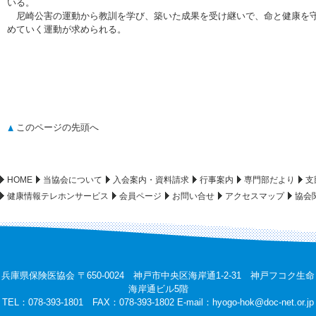
いる。
尼崎公害の運動から教訓を学び、築いた成果を受け継いで、命と健康を守
めていく運動が求められる。
このページの先頭へ
HOME
当協会について
入会案内・資料請求
行事案内
専門部だより
支
健康情報テレホンサービス
会員ページ
お問い合せ
アクセスマップ
協会
兵庫県保険医協会 〒650-0024 神戸市中央区海岸通1-2-31 神戸フコク生命
海岸通ビル5階
TEL：078-393-1801 FAX：078-393-1802 E-mail：
hyogo-hok@doc-net.or.jp