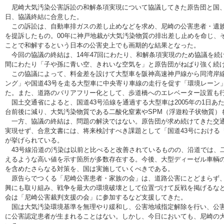
尼崎大気汚染公害訴訟の和解条項実現について協議してきた原告団と国、
日、協議終結に合意した。
この訴訟は、自動車排ガスの差し止めなどを求め、尼崎の公害患者・遺族49
を提訴したもの。00年に神戸地裁が大気汚染物質の排出差し止めを命じ、
ことで和解するという日本の公害史上でも画期的な結果となった。
今回の協議の終結は、14年47回にわたり、和解条項実現のため協議を続
間にわたり「子や孫に青い空、きれいな空気を」と原告団がねばり強く続
この協議によって、料金差を設けて大型車を阪神高速神戸線から同湾岸線
ング」や国道43号を走る大型車に中央寄り車線の走行を促す「環境レーン
た。また、道路のバリアフリー化として、歩道橋へのエレベーター設置も
国土交通省によると、国道43号沿線を通過する大型車は2005年の1日あたり
台前後に減り、大気汚染物質である二酸化窒素やSPM（浮遊粒子状物質）
一方、協議の終結は、問題の解決ではない。原告団が求め続けてきた交通
実現せず、合意文書には、将来検討すべき課題として「国道43号における
が挙げられている。
43号線沿道の汚染は以前と比べると改善されているものの、沿道では、
えるような高い値を示す箇所が多数存在する。今後、大型ディーゼル車輌
を含めたさらなる対策を、国は実施していくべきである。
原告らでつくる「尼崎公害患者・家族の会」は、道路公害にとどまらず、
興にも取り組み、戦争を最大の環境破壊として位置づけて反戦を掲げるな
会は「尼崎公害裁判支援の会」に参加するなど支援してきた。
国は大気汚染環境基準を無理やり緩和し、公害地域指定解除を行い、公害
に公害認定患者が生まれることはない。しかし、今日においても、尼崎の