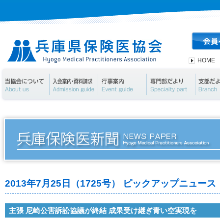
HOME
当協会について
入会案内・資料請求
行事案内
専門部
2013年7月25日（1725号） ピックアップニュース
主張 尼崎公害訴訟協議が終結 成果受け継ぎ青い空実現を