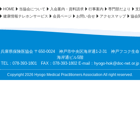
HOME
当協会について
入会案内・資料請求
行事案内
専門部だより
支
健康情報テレホンサービス
会員ページ
お問い合せ
アクセスマップ
協会
兵庫県保険医協会 〒650-0024 神戸市中央区海岸通1-2-31 神戸フコク生命
海岸通ビル5階
TEL：078-393-1801 FAX：078-393-1802 E-mail：
hyogo-hok@doc-net.or.jp
Copyright 2026 Hyogo Medical Practitioners Association All right reserved.