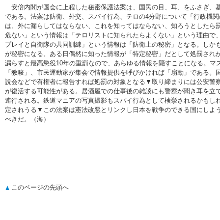
安倍内閣が国会に上程した秘密保護法案は、国民の目、耳、をふさぎ、基
である。法案は防衛、外交、スパイ行為、テロの4分野について「行政機関
は、外に漏らしてはならない、これを知ってはならない、知ろうとしたら
危ない」という情報は「テロリストに知られたらよくない」という理由で
プレイと自衛隊の共同訓練」という情報は「防衛上の秘密」となる。しか
が秘密になる。ある日偶然に知った情報が「特定秘密」だとして処罰され
漏らすと最高懲役10年の重罰なので、あらゆる情報を隠すことになる。マ
「教唆」、市民運動家が集会で情報提供を呼びかければ「扇動」である。
説会などで有権者に報告すれば処罰の対象となる▼取り締まりには公安警
が復活する可能性がある。居酒屋での仕事後の雑談にも警察が聞き耳を立
連行される。鉄道マニアの写真撮影もスパイ行為として検挙されるかもし
定されうる▼この法案は憲法改悪とリンクし日本を戦争のできる国にしよ
べきだ。（海）
このページの先頭へ