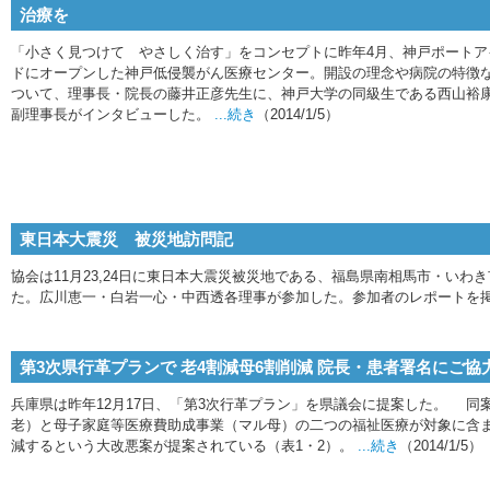
治療を
「小さく見つけて やさしく治す」をコンセプトに昨年4月、神戸ポートア
ドにオープンした神戸低侵襲がん医療センター。開設の理念や病院の特徴
ついて、理事長・院長の藤井正彦先生に、神戸大学の同級生である西山裕
副理事長がインタビューした。
...続き
（2014/1/5）
東日本大震災 被災地訪問記
協会は11月23,24日に東日本大震災被災地である、福島県南相馬市・いわ
た。広川恵一・白岩一心・中西透各理事が参加した。参加者のレポートを
第3次県行革プランで 老4割減母6割削減 院長・患者署名にご協
兵庫県は昨年12月17日、「第3次行革プラン」を県議会に提案した。 同
老）と母子家庭等医療費助成事業（マル母）の二つの福祉医療が対象に含ま
減するという大改悪案が提案されている（表1・2）。
...続き
（2014/1/5）