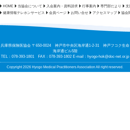
HOME
当協会について
入会案内・資料請求
行事案内
専門部だより
支
健康情報テレホンサービス
会員ページ
お問い合せ
アクセスマップ
協会
兵庫県保険医協会 〒650-0024 神戸市中央区海岸通1-2-31 神戸フコク生命
海岸通ビル5階
TEL：078-393-1801 FAX：078-393-1802 E-mail：
hyogo-hok@doc-net.or.jp
Copyright 2026 Hyogo Medical Practitioners Association All right reserved.