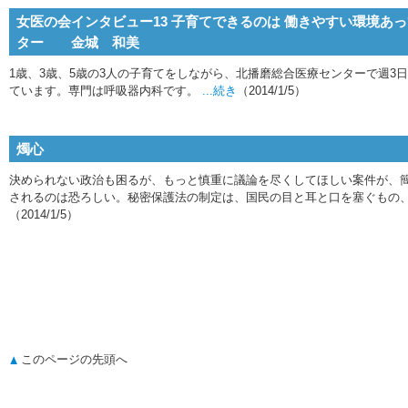
女医の会インタビュー13 子育てできるのは 働きやすい環境あ
ター 金城 和美
1歳、3歳、5歳の3人の子育てをしながら、北播磨総合医療センターで週3
ています。専門は呼吸器内科です。
...続き
（2014/1/5）
燭心
決められない政治も困るが、もっと慎重に議論を尽くしてほしい案件が、
されるのは恐ろしい。秘密保護法の制定は、国民の目と耳と口を塞ぐもの
（2014/1/5）
このページの先頭へ