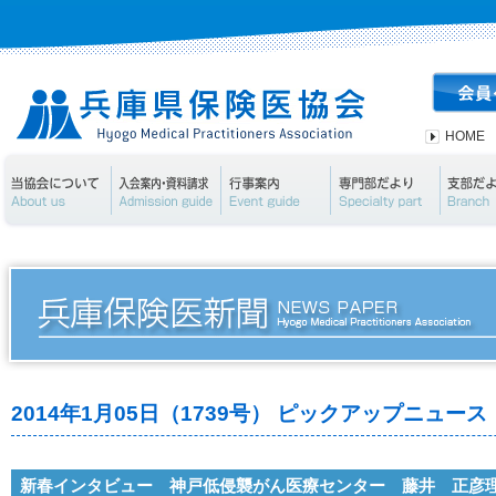
HOME
当協会について
入会案内・資料請求
行事案内
専門部
2014年1月05日（1739号） ピックアップニュース
新春インタビュー 神戸低侵襲がん医療センター 藤井 正彦理