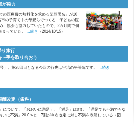
部が協力
での医療費の無料化を求める請願署名」が10
路市の子育て中の母親らでつくる「子どもの医
め、協会も協力していたもので、2カ月間で個
が集まっていた。
...続き
（2014/10/15）
帰り旅行
 −手を取り合おう
り号」。第28回目となる今回の行先は宇治の平等院です。
...続き
療報酬改定（歯科）
」について、「おおいに満足」、「満足」は0％、「満足でも不満でもな
「おおいに不満」20.0％と、7割が今次改定に対し不満を表明している（図