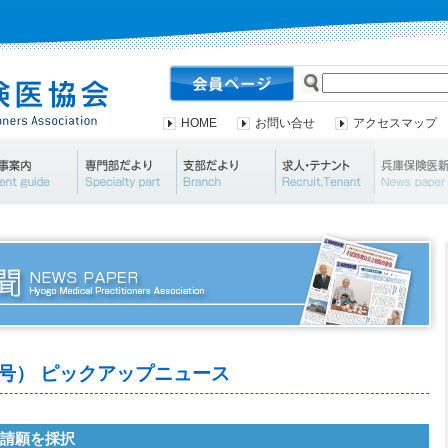
HOME
お問い合せ
アクセスマップ
会案内・資料請求
行事案内
専門部だより
支部だより
求人・テナ
764号） ピックアップニュース
」請願を採択