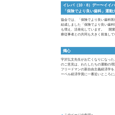
イレバ（10・8）デー〜イイハ
「保険でより良い歯科」運動
協会では、「保険でより良い歯科医
結成しました「保険でより良い歯科
も増え、活発化しています。 開業
療従事者との共同も大きく前進し
燭心
宇沢弘文先生がお亡くなりになった
のご意見は、わたしたちの運動の理
フリードマンの新自由主義経済学を
ーベル経済学賞に一番近いところに
このページの先頭へ