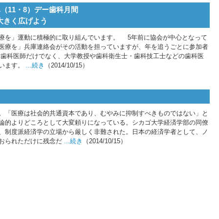
（11・8）デー歯科月間
大きく広げよう
療を」運動に積極的に取り組んでいます。 5年前に協会が中心となって
医療を」兵庫連絡会がその活動を担っていますが、年を追うごとに参加者
歯科医師だけでなく、大学教授や歯科衛生士・歯科技工士などの歯科医
ています。
...続き
（2014/10/15）
。「医療は社会的共通資本であり、むやみに抑制すべきものではない」と
論的よりどころとして大変頼りになっている。シカゴ大学経済学部の同僚
、制度派経済学の立場から厳しく非難された。日本の経済学者として、ノ
おられただけに残念だ
...続き
（2014/10/15）