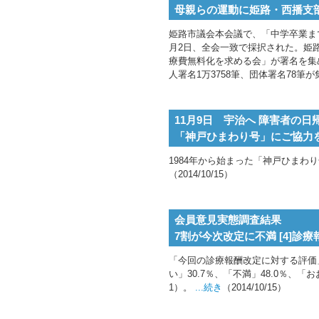
母親らの運動に姫路・西播支
姫路市議会本会議で、「中学卒業ま
月2日、全会一致で採択された。姫
療費無料化を求める会」が署名を集
人署名1万3758筆、団体署名78筆
11月9日 宇治へ 障害者の日
「神戸ひまわり号」にご協力を
1984年から始まった「神戸ひまわ
（2014/10/15）
会員意見実態調査結果
7割が今次改定に不満 [4]診
「今回の診療報酬改定に対する評価
い」30.7％、「不満」48.0％、
1）。
...続き
（2014/10/15）