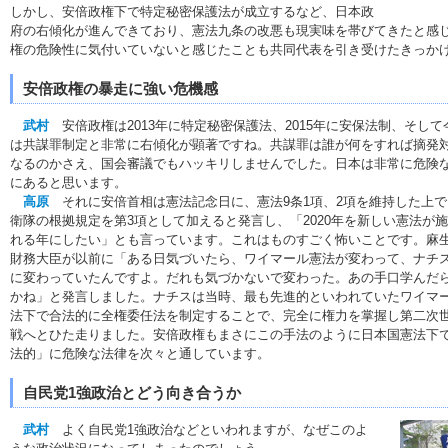
しかし、安倍政権下で特定秘密保護法が成立するなど、日本政
府の右傾化が進んできており、憲法九条の改悪も現実味を帯びてきたと感
権の危険性に気付いていないと感じたことも共同代表を引き受けたきっか
安倍政権の暴走に強い危機感
武村
安倍政権は2013年に特定秘密保護法、2015年に安保法制、そして
は共謀罪制定と非常に右傾化が顕著ですね。共謀罪は誰が何をすれば摘発
なるのかさえ、国会審議でもハッキリしませんでした。日本は非常に危険
にあると思います。
高原
それに安倍首相は憲法記念日に、憲法9条1項、2項を維持した上で
衛隊の根拠規定を第3項として加えると発言し、「2020年を新しい憲法が
れる年にしたい」とも言っています。これはものすごく怖いことです。麻
財務大臣が以前に「ある日気づいたら、ワイマール憲法が変わって、ナチ
に変わっていたんですよ。だれも気づかないで変わった。あの手口学んだ
かね」と発言しました。ナチスは当時、最も先進的といわれていたワイマ
法下で合法的に全権委任法を制定することで、完全に権力を掌握し第二次
戦へとひた走りました。安倍政権もまさにこの手法のように日本国憲法下
法的」に危険な法律を次々と通しています。
自民党1強政治とどう向き合うか
武村
よく自民党1強政治などといわれますが、なぜこのよ