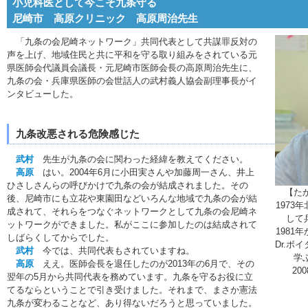
小児科医として今こそ九条守る
尼崎市 高原クリニック 高原周治先生
「九条の会尼崎ネットワーク」共同代表として共謀罪反対の
声を上げ、地域住民と共に平和を守る取り組みをされている元
県医師会代議員会議長・元尼崎市医師会長の高原周治先生に、
九条の会・兵庫県医師の会世話人の武村義人協会副理事長がイ
ンタビューした。
九条改悪される危険感じた
武村
先生が九条の会に関わった経緯を教えてください。
高原
はい。2004年6月に小田実さんや加藤周一さん、井上
ひさしさんらの呼びかけで九条の会が結成されました。その
【た
後、尼崎市にも立花や東園田などいろんな地域で九条の会が結
197
成されて、それらをつなぐネットワークとして九条の会尼崎ネ
して
ットワークができました。私がここに参加したのは結成されて
198
しばらくしてからでした。
Dr.ボ
武村
今では、共同代表もされていますね。
学
高原
ええ。医師会長を退任したのが2013年の6月で、その
20
翌年の5月から共同代表を務めています。九条を守るお役に立
てるならということで引き受けました。それまで、まさか憲法
九条が変わることなど、あり得ないだろうと思っていました。