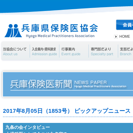
HOME
当協会について
入会案内・資料請求
行事案内
専門部
2017年8月05日（1853号） ピックアップニュース
九条の会インタビュー