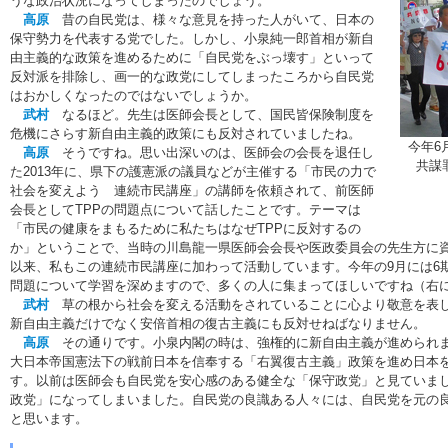
うな政治状況になってしまったのでしょう。
高原
昔の自民党は、様々な意見を持った人がいて、日本の
保守勢力を代表する党でした。しかし、小泉純一郎首相が新自
由主義的な政策を進めるために「自民党をぶっ壊す」といって
反対派を排除し、画一的な政党にしてしまったころから自民党
はおかしくなったのではないでしょうか。
武村
なるほど。先生は医師会長として、国民皆保険制度を
危機にさらす新自由主義的政策にも反対されていましたね。
今年6
高原
そうですね。思い出深いのは、医師会の会長を退任し
共謀
た2013年に、県下の護憲派の議員などが主催する「市民の力で
社会を変えよう 連続市民講座」の講師を依頼されて、前医師
会長としてTPPの問題点について話したことです。テーマは
「市民の健康をまもるために私たちはなぜTPPに反対するの
か」ということで、当時の川島龍一県医師会会長や医政委員会の先生方に
以来、私もこの連続市民講座に加わって活動しています。今年の9月には6
問題について学習を深めますので、多くの人に集まってほしいですね（右
武村
草の根から社会を変える活動をされていることに心より敬意を表し
新自由主義だけでなく安倍首相の復古主義にも反対せねばなりません。
高原
その通りです。小泉内閣の時は、強権的に新自由主義が進められま
大日本帝国憲法下の戦前日本を信奉する「右翼復古主義」政策を進め日本
す。以前は医師会も自民党を安心感のある健全な「保守政党」と見ていま
政党」になってしまいました。自民党の良識ある人々には、自民党を元の
と思います。