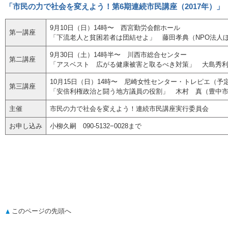
「市民の力で社会を変えよう！第6期連続市民講座（2017年）」
9月10日（日）14時〜 西宮勤労会館ホール
第一講座
「下流老人と貧困若者は団結せよ」 藤田孝典（NPO法人
9月30日（土）14時半〜 川西市総合センター
第二講座
「アスベスト 広がる健康被害と取るべき対策」 大島秀
10月15日（日）14時〜 尼崎女性センター・トレピエ（予
第三講座
「安倍利権政治と闘う地方議員の役割」 木村 真（豊中
主催
市民の力で社会を変えよう！連続市民講座実行委員会
お申し込み
小柳久嗣 090-5132−0028まで
このページの先頭へ