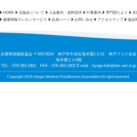
HOME
当協会について
入会案内・資料請求
行事案内
専門部だより
支
健康情報テレホンサービス
会員ページ
お問い合せ
アクセスマップ
協会
兵庫県保険医協会 〒650-0024 神戸市中央区海岸通1-2-31 神戸フコク生命
海岸通ビル5階
TEL：078-393-1801 FAX：078-393-1802 E-mail：
hyogo-hok@doc-net.or.jp
Copyright 2026 Hyogo Medical Practitioners Association All right reserved.