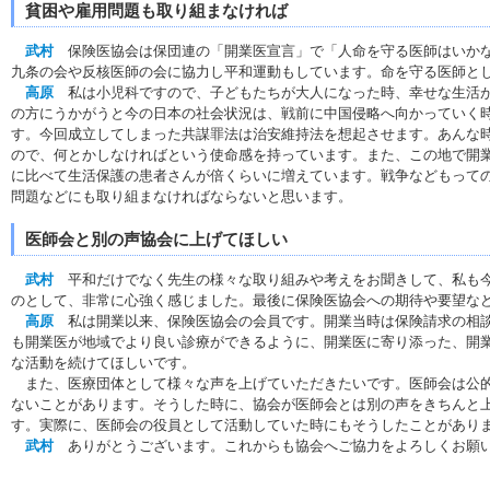
貧困や雇用問題も取り組まなければ
武村
保険医協会は保団連の「開業医宣言」で「人命を守る医師はいかな
九条の会や反核医師の会に協力し平和運動もしています。命を守る医師と
高原
私は小児科ですので、子どもたちが大人になった時、幸せな生活が
の方にうかがうと今の日本の社会状況は、戦前に中国侵略へ向かっていく
す。今回成立してしまった共謀罪法は治安維持法を想起させます。あんな
ので、何とかしなければという使命感を持っています。また、この地で開業
に比べて生活保護の患者さんが倍くらいに増えています。戦争などもって
問題などにも取り組まなければならないと思います。
医師会と別の声協会に上げてほしい
武村
平和だけでなく先生の様々な取り組みや考えをお聞きして、私も今
のとして、非常に心強く感じました。最後に保険医協会への期待や要望な
高原
私は開業以来、保険医協会の会員です。開業当時は保険請求の相談
も開業医が地域でより良い診療ができるように、開業医に寄り添った、開
な活動を続けてほしいです。
また、医療団体として様々な声を上げていただきたいです。医師会は公的
ないことがあります。そうした時に、協会が医師会とは別の声をきちんと
す。実際に、医師会の役員として活動していた時にもそうしたことがあり
武村
ありがとうございます。これからも協会へご協力をよろしくお願