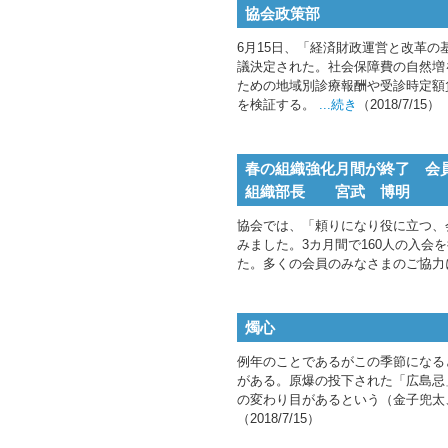
協会政策部
6月15日、「経済財政運営と改革の基
議決定された。社会保障費の自然増
ための地域別診療報酬や受診時定額
を検証する。
...続き
（2018/7/15）
春の組織強化月間が終了 会員
組織部長 宮武 博明
協会では、「頼りになり役に立つ、
みました。3カ月間で160人の入会
た。多くの会員のみなさまのご協力
燭心
例年のことであるがこの季節になる
がある。原爆の投下された「広島忌
の変わり目があるという（金子兜太
（2018/7/15）