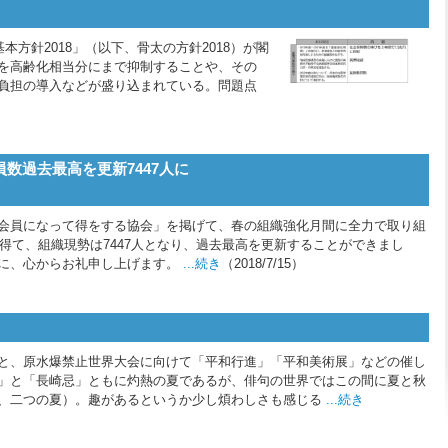
本方針2018」（以下、骨太の方針2018）が閣
を高齢化相当分にまで抑制することや、その
負担の導入などが盛り込まれている。問題点
数過去最高を更新7447人に
会員になって得をする協会」を掲げて、春の組織強化月間に全力で取り組
を得て、組織現勢は7447人となり、過去最高を更新することができまし
に、心からお礼申し上げます。
...続き
（2018/7/15）
と、原水爆禁止世界大会に向けて「平和行進」「平和美術展」などの催し
」と「長崎忌」ともに灼熱の夏であるが、俳句の世界ではこの間に夏と秋
、二つの夏）。趣があるというか少し煩わしさも感じる
...続き