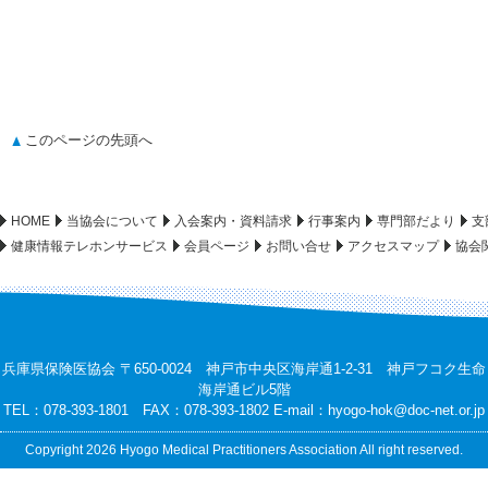
このページの先頭へ
HOME
当協会について
入会案内・資料請求
行事案内
専門部だより
支
健康情報テレホンサービス
会員ページ
お問い合せ
アクセスマップ
協会
兵庫県保険医協会 〒650-0024 神戸市中央区海岸通1-2-31 神戸フコク生命
海岸通ビル5階
TEL：078-393-1801 FAX：078-393-1802 E-mail：
hyogo-hok@doc-net.or.jp
Copyright 2026 Hyogo Medical Practitioners Association All right reserved.