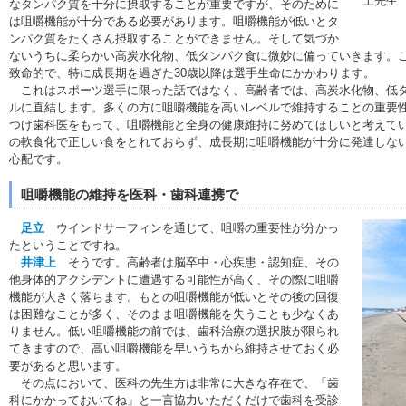
上先生
なタンパク質を十分に摂取することが重要ですが、そのために
は咀嚼機能が十分である必要があります。咀嚼機能が低いとタ
ンパク質をたくさん摂取することができません。そして気づか
ないうちに柔らかい高炭水化物、低タンパク食に微妙に偏っていきます。
致命的で、特に成長期を過ぎた30歳以降は選手生命にかかわります。
これはスポーツ選手に限った話ではなく、高齢者では、高炭水化物、低タ
ルに直結します。多くの方に咀嚼機能を高いレベルで維持することの重要
つけ歯科医をもって、咀嚼機能と全身の健康維持に努めてほしいと考えて
の軟食化で正しい食をとれておらず、成長期に咀嚼機能が十分に発達しな
心配です。
咀嚼機能の維持を医科・歯科連携で
足立
ウインドサーフィンを通じて、咀嚼の重要性が分かっ
たということですね。
井津上
そうです。高齢者は脳卒中・心疾患・認知症、その
他身体的アクシデントに遭遇する可能性が高く、その際に咀嚼
機能が大きく落ちます。もとの咀嚼機能が低いとその後の回復
は困難なことが多く、そのまま咀嚼機能を失うことも少なくあ
りません。低い咀嚼機能の前では、歯科治療の選択肢が限られ
てきますので、高い咀嚼機能を早いうちから維持させておく必
要があると思います。
その点において、医科の先生方は非常に大きな存在で、「歯
科にかかっておいてね」と一言協力いただくだけで歯科を受診