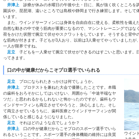
井津上
診療が休みの水曜日の午後や土・日に、風が強く吹くところを調
園浜や、琵琶湖、遠いところでは島根や静岡まで行き練習します。そして
います。
また、ウインドサーフィンには身体を自由自在に使える、柔軟性を備えた
自然な動きの中で使う筋肉が重要になるので、マシントレーニングではな
荷をかけた状態で腕立て伏せやスクワットをしています。そうすると背中
な筋肉が付きます。子どもが3人おり、以前は3人乗せてやっていましたが
一人が限界ですね。
足立
子どもを一人乗せて腕立て伏せができるのはすごいと思います。日
ってきます。
口の中が健康だからこそプロ選手でいられる
足立
プロになられたきっかけは何でしょうか。
井津上
プロテストを兼ねた大会で優勝したことです。本職
の歯科をおろそかにしてはいけない、周囲から「中途半端なヤ
ツだ」と思われるかもしれないと怖かったのですが、歯科もウ
インドサーフィンも両立させてやろうと、決心しました。そし
て両立させているうちに、歯科医療とウインドサーフィンが関
係していると感じるようになりました。
足立
それはどのような点でしょうか？
井津上
口の中が健康だからこそプロのスポーツ選手でいら
ウイン
れるということです。スポーツ選手の身体機能の維持には良質