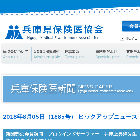
HOME
当協会について
入会案内・資料請求
行事案内
専門部
2018年8月05日（1885号） ピックアップニュース
新聞部の会員訪問 プロウインドサーファー 井津上典洋先生