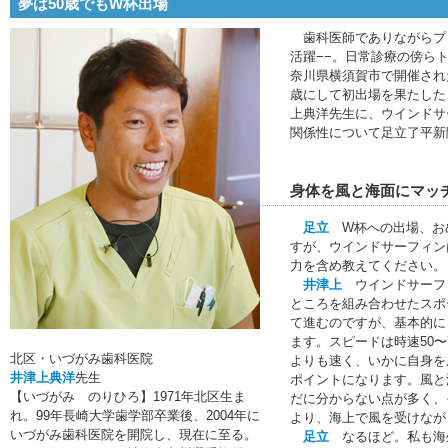
夢は50歳でもW杯出場
歯科医師でありながらプ
活躍−−。日常診療の傍らト
奈川県横須賀市で開催され
歳にして初出場を果たした
上典洋先生に、ウインドサ
関係性について足立了平新
身体を風と海面にマッ
足立
W杯への出場、お
すが、ウインドサーフィン
力を含め教えてください。
井津上
ウインドサーフ
ところを組み合わせたスポ
て進むのですが、基本的に
ます。スピードは時速50
北区・いづがみ歯科医院
よりも速く、いかに自身を
井津上典洋
先生
ポイントになります。風と
【いづがみ のりひろ】1971年北区生ま
だに分からない点が多く、
れ。99年長崎大学歯学部卒業後、2004年に
より、海上で風を受けなが
いづがみ歯科医院を開院し、現在に至る。
足立
なるほど。私も海