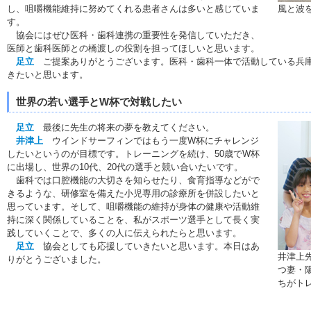
し、咀嚼機能維持に努めてくれる患者さんは多いと感じていま
風と波
す。
協会にはぜひ医科・歯科連携の重要性を発信していただき、
医師と歯科医師との橋渡しの役割を担ってほしいと思います。
足立
ご提案ありがとうございます。医科・歯科一体で活動している兵庫
きたいと思います。
世界の若い選手とW杯で対戦したい
足立
最後に先生の将来の夢を教えてください。
井津上
ウインドサーフィンではもう一度W杯にチャレンジ
したいというのが目標です。トレーニングを続け、50歳でW杯
に出場し、世界の10代、20代の選手と競い合いたいです。
歯科では口腔機能の大切さを知らせたり、食育指導などがで
きるような、研修室を備えた小児専用の診療所を併設したいと
思っています。そして、咀嚼機能の維持が身体の健康や活動維
持に深く関係していることを、私がスポーツ選手として長く実
践していくことで、多くの人に伝えられたらと思います。
足立
協会としても応援していきたいと思います。本日はあ
井津上
りがとうございました。
つ妻・
ちがト