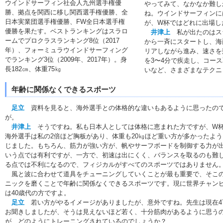
ウインドサーフィン社会人九州選手権優
やってみて、なかなか難し
勝、拠点を関西に移し関西選手権優勝、全
ね。ウインドサーフィンに
日本実業団選手権優勝、FW全日本選手権
が、W杯ではどれに出場し
優勝を果たす。ベストランキングはスラロ
井津上
私が出たのはス
ームでプロクラスランキング8位（2017
から一斉にスタートし、海
年）、フォーミュラウインドサーフィング
リアしながら進み、速さを
でランキング3位（2009年、2017年）。身
を3〜4分で疾走し、コー
長182㎝、体重75㎏
いなど、さまざまなテクニ
年齢に関係なくできるスポーツ
足立
資料を見ると、海外選手との体格的な違いもあるように思ったの
が。
井津上
そうですね。私も日本人としては体格に恵まれた方ですが、W
海外選手は私の2倍ほど胸板があり、体重も20㎏ほど重い方が多かったよう
じました。もちろん、筋力が強い方が、帆やサーフボードを制御する力が
いう点では有利ですが、一方で、初速は出にくく、バランスを取るのも難
る点では不利になるので、フィジカルがすべてのスポーツではありません
風と波に合わせて道具をチューニングしていくことが最も重要で、そこ
ニックを磨くことで年齢に関係なくできるスポーツです。現に世界チャン
は40歳代の方ですよ。
足立
若い方がやるイメージがありましたが、意外ですね。先生は現在4
お聞きしましたが、そうは見えないほど若く、十分筋肉があるように思う
が、どのようにトレーニングされているのでしょうか？