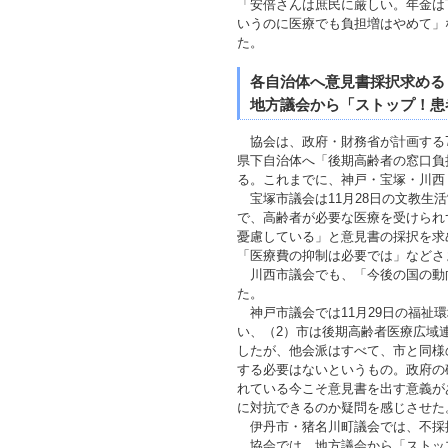
「安倍さんは庶民に厳しい。年金は
いうのに医療でも負担増はやめて」
た。
各自治体へ意見書採択求める
地方議会から「ストップ！患
協会は、政府・財務省が計画する7
県下自治体へ「後期高齢者の窓口負
る。これまでに、神戸・宝塚・川西
宝塚市議会は11月28日の文教生
で、高齢者が必要な医療を受けられ
憂慮している」と意見書の採択を求
「医療費の抑制は必要では」などさ
川西市議会でも、「今後の国の動向
た。
神戸市議会では11月29日の福祉
い、（2）市は後期高齢者医療広域
したが、他会派はすべて、市と同様
する必要はないというもの。政府の
れている今こそ意見書を出す意義が
に対抗できるのか疑問を感じさせた
伊丹市・猪名川町議会では、不採
協会では、地方議会から「ストッ