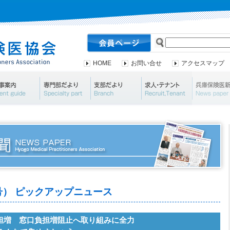
HOME
お問い合せ
アクセスマップ
会案内・資料請求
行事案内
専門部だより
支部だより
求人・テナ
00号） ピックアップニュース
担増 窓口負担増阻止へ取り組みに全力