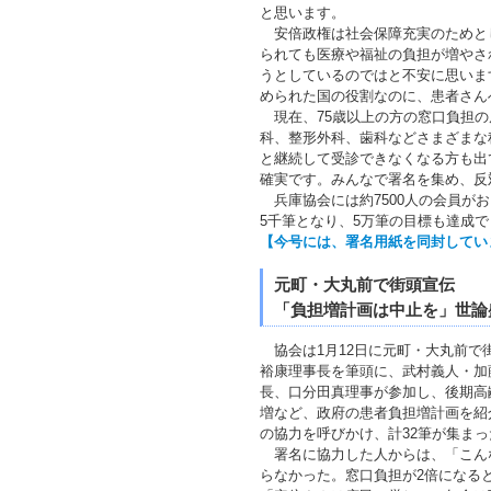
と思います。
安倍政権は社会保障充実のためとし
られても医療や福祉の負担が増やさ
うとしているのではと不安に思いま
められた国の役割なのに、患者さん
現在、75歳以上の方の窓口負担の
科、整形外科、歯科などさまざまな
と継続して受診できなくなる方も出
確実です。みんなで署名を集め、反
兵庫協会には約7500人の会員が
5千筆となり、5万筆の目標も達成
【今号には、署名用紙を同封してい
元町・大丸前で街頭宣伝
「負担増計画は中止を」世論
協会は1月12日に元町・大丸前で
裕康理事長を筆頭に、武村義人・加
長、口分田真理事が参加し、後期高
増など、政府の患者負担増計画を紹
の協力を呼びかけ、計32筆が集まっ
署名に協力した人からは、「こん
らなかった。窓口負担が2倍になる