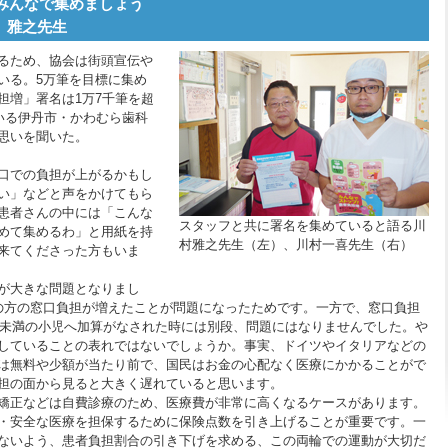
筆みんなで集めましょう
 雅之先生
るため、協会は街頭宣伝や
いる。5万筆を目標に集め
担増」署名は1万7千筆を超
いる伊丹市・かわむら歯科
思いを聞いた。
口での負担が上がるかもし
い」などと声をかけてもら
患者さんの中には「こんな
スタッフと共に署名を集めていると語る川
めて集めるわ」と用紙を持
村雅之先生（左）、川村一喜先生（右）
来てくださった方もいま
が大きな問題となりまし
の方の窓口負担が増えたことが問題になったためです。一方で、窓口負担
6歳未満の小児へ加算がなされた時には別段、問題にはなりませんでした。や
していることの表れではないでしょうか。事実、ドイツやイタリアなどの
は無料や少額が当たり前で、国民はお金の心配なく医療にかかることがで
担の面から見ると大きく遅れていると思います。
矯正などは自費診療のため、医療費が非常に高くなるケースがあります。
・安全な医療を担保するために保険点数を引き上げることが重要です。一
ないよう、患者負担割合の引き下げを求める、この両輪での運動が大切だ