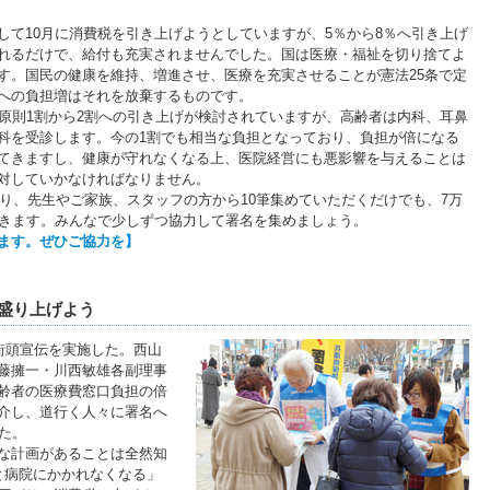
て10月に消費税を引き上げようとしていますが、5％から8％へ引き上げ
れるだけで、給付も充実されませんでした。国は医療・福祉を切り捨てよ
す。国民の健康を維持、増進させ、医療を充実させることが憲法25条で定
への負担増はそれを放棄するものです。
原則1割から2割への引き上げが検討されていますが、高齢者は内科、耳鼻
科を受診します。今の1割でも相当な負担となっており、負担が倍になる
てきますし、健康が守れなくなる上、医院経営にも悪影響を与えることは
対していかなければなりません。
おり、先生やご家族、スタッフの方から10筆集めていただくだけでも、7万
できます。みんなで少しずつ協力して署名を集めましょう。
ます。ぜひご協力を】
盛り上げよう
街頭宣伝を実施した。西山
藤擁一・川西敏雄各副理事
齢者の医療費窓口負担の倍
介し、道行く人々に署名へ
た。
な計画があることは全然知
と病院にかかれなくなる」