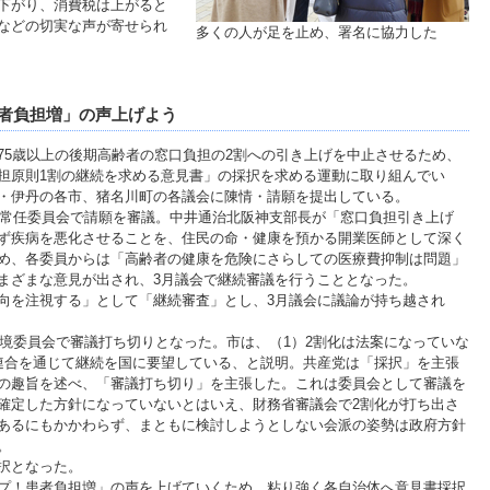
下がり、消費税は上がると
などの切実な声が寄せられ
多くの人が足を止め、署名に協力した
者負担増」の声上げよう
5歳以上の後期高齢者の窓口負担の2割への引き上げを中止させるため、
担原則1割の継続を求める意見書」の採択を求める運動に取り組んでい
・伊丹の各市、猪名川町の各議会に陳情・請願を提出している。
活常任委員会で請願を審議。中井通治北阪神支部長が「窓口負担引き上げ
ず疾病を悪化させることを、住民の命・健康を預かる開業医師として深く
め、各委員からは「高齢者の健康を危険にさらしての医療費抑制は問題」
まざまな意見が出され、3月議会で継続審議を行うこととなった。
を注視する」として「継続審査」とし、3月議会に議論が持ち越され
環境委員会で審議打ち切りとなった。市は、（1）2割化は法案になっていな
連合を通じて継続を国に要望している、と説明。共産党は「採択」を主張
の趣旨を述べ、「審議打ち切り」を主張した。これは委員会として審議を
確定した方針になっていないとはいえ、財務省審議会で2割化が打ち出さ
あるにもかかわらず、まともに検討しようとしない会派の姿勢は政府方針
。
択となった。
プ！患者負担増」の声を上げていくため、粘り強く各自治体へ意見書採択