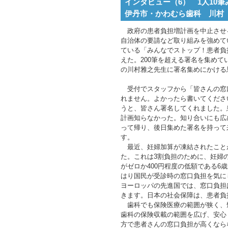
インタビュー（6） 1人10
伊丹市・かわむら歯科 川村
政府の患者負担増計画を中止させ
自治体の要請など取り組みを強めて
ている「みんなでストップ！患者負
えた。200筆を超える署名を集めて
の川村雅之先生に署名集めにかける
受付でスタッフから「皆さんの窓
れません。よかったら書いてくださ
うと、皆さん署名してくれました。
計画知らなかった。知り合いにも広
って帰り、後日集めた署名を持って
す。
最近、妊婦加算が凍結されたこと
た。これは3割負担のために、妊婦
がゼロか400円程度の低額である
はり国民が受診時の窓口負担を気に
ヨーロッパの先進国では、窓口負担
きます。日本の社会保障は、患者負
歯科でも保険医療の範囲が狭く、
歯科の保険収載の範囲を広げ、安心
方で患者さんの窓口負担が高くなら