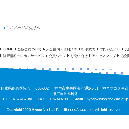
このページの先頭へ
HOME
当協会について
入会案内・資料請求
行事案内
専門部だより
支
健康情報テレホンサービス
会員ページ
お問い合せ
アクセスマップ
協会
兵庫県保険医協会 〒650-0024 神戸市中央区海岸通1-2-31 神戸フコク生命
海岸通ビル5階
TEL：078-393-1801 FAX：078-393-1802 E-mail：
hyogo-hok@doc-net.or.jp
Copyright 2026 Hyogo Medical Practitioners Association All right reserved.