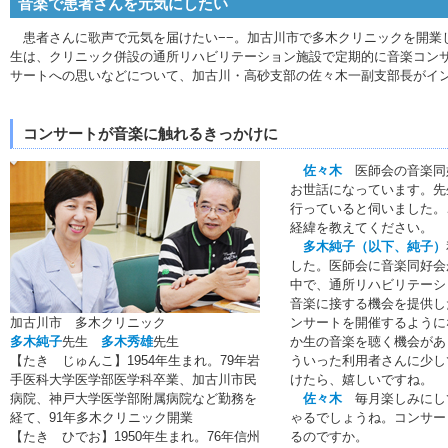
音楽で患者さんを元気にしたい
患者さんに歌声で元気を届けたい−−。加古川市で多木クリニックを開業
生は、クリニック併設の通所リハビリテーション施設で定期的に音楽コン
サートへの思いなどについて、加古川・高砂支部の佐々木一副支部長がイ
コンサートが音楽に触れるきっかけに
佐々木
医師会の音楽同
お世話になっています。先
行っていると伺いました。
経緯を教えてください。
多木純子（以下、純子）
した。医師会に音楽同好会
中で、通所リハビリテーシ
音楽に接する機会を提供し
加古川市 多木クリニック
ンサートを開催するように
多木純子
先生
多木秀雄
先生
か生の音楽を聴く機会があ
【たき じゅんこ】1954年生まれ。79年岩
ういった利用者さんに少し
手医科大学医学部医学科卒業、加古川市民
けたら、嬉しいですね。
病院、神戸大学医学部附属病院など勤務を
佐々木
毎月楽しみにし
経て、91年多木クリニック開業
ゃるでしょうね。コンサー
【たき ひでお】1950年生まれ。76年信州
るのですか。