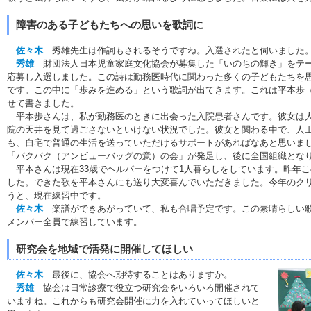
障害のある子どもたちへの思いを歌詞に
佐々木
秀雄先生は作詞もされるそうですね。入選されたと伺いました
秀雄
財団法人日本児童家庭文化協会が募集した「いのちの輝き」をテー
応募し入選しました。この詩は勤務医時代に関わった多くの子どもたちを
です。この中に「歩みを進める」という歌詞が出てきます。これは平本歩
せて書きました。
平本歩さんは、私が勤務医のときに出会った入院患者さんです。彼女は人
院の天井を見て過ごさないといけない状況でした。彼女と関わる中で、人
も、自宅で普通の生活を送っていただけるサポートがあればなあと思いま
「バクバク（アンビューバッグの意）の会」が発足し、後に全国組織とな
平本さんは現在33歳でヘルパーをつけて1人暮らしをしています。昨年
した。できた歌を平本さんにも送り大変喜んでいただきました。今年のク
うと、現在練習中です。
佐々木
楽譜ができあがっていて、私も合唱予定です。この素晴らしい歌
メンバー全員で練習しています。
研究会を地域で活発に開催してほしい
佐々木
最後に、協会へ期待することはありますか。
秀雄
協会は日常診療で役立つ研究会をいろいろ開催されて
いますね。これからも研究会開催に力を入れていってほしいと