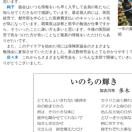
思います。
純子
協会はいつも情報をいち早く入手して会員の私たちに
知らせてくださるので感謝しています。最近個人的には、医院
経営で、都市部を中心とした医療費支払いのキャッシュレス化
が気になっています。開業医は診察と医学の勉強が仕事ですか
一年の
ら、そういったことに疎い方も多いと思います。今後の医院経
唱
営で気をつけた方が良いことなど最新の情報をいただけたらあ
りがたいです。
また、このデイケアを始めた頃には保険医協会のさまざまな
勉強会に参加させていただきました。新点数研究会もとても分かりやすく
佐々木
これからもさまざまな研究会を、いろんな支部で開催していきい
りがとうございました。