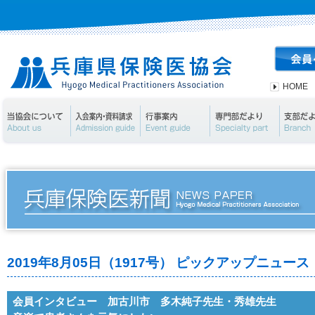
HOME
当協会について
入会案内・資料請求
行事案内
専門部
2019年8月05日（1917号） ピックアップニュース
会員インタビュー 加古川市 多木純子先生・秀雄先生