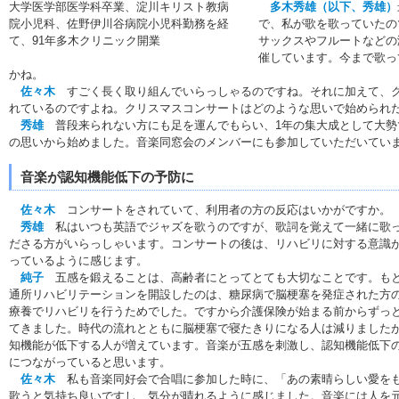
大学医学部医学科卒業、淀川キリスト教病
多木秀雄（以下、秀雄）
院小児科、佐野伊川谷病院小児科勤務を経
で、私が歌を歌っていたの
て、91年多木クリニック開業
サックスやフルートなどの
催しています。今まで歌っ
かね。
佐々木
すごく長く取り組んでいらっしゃるのですね。それに加えて、ク
れているのですよね。クリスマスコンサートはどのような思いで始められ
秀雄
普段来られない方にも足を運んでもらい、1年の集大成として大勢
の思いから始めました。音楽同窓会のメンバーにも参加していただいてい
音楽が認知機能低下の予防に
佐々木
コンサートをされていて、利用者の方の反応はいかがですか。
秀雄
私はいつも英語でジャズを歌うのですが、歌詞を覚えて一緒に歌
ださる方がいらっしゃいます。コンサートの後は、リハビリに対する意識
っているように感じます。
純子
五感を鍛えることは、高齢者にとってとても大切なことです。も
通所リハビリテーションを開設したのは、糖尿病で脳梗塞を発症された方
療養でリハビリを行うためでした。ですから介護保険が始まる前からずっ
てきました。時代の流れとともに脳梗塞で寝たきりになる人は減りました
知機能が低下する人が増えています。音楽が五感を刺激し、認知機能低下
につながっていると思います。
佐々木
私も音楽同好会で合唱に参加した時に、「あの素晴らしい愛をも
歌うと気持ち良いですし、気分が晴れるように感じました。音楽には人を