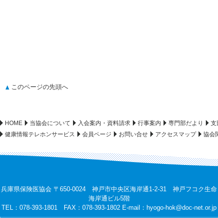
このページの先頭へ
HOME
当協会について
入会案内・資料請求
行事案内
専門部だより
支
健康情報テレホンサービス
会員ページ
お問い合せ
アクセスマップ
協会
兵庫県保険医協会 〒650-0024 神戸市中央区海岸通1-2-31 神戸フコク生命
海岸通ビル5階
TEL：078-393-1801 FAX：078-393-1802 E-mail：
hyogo-hok@doc-net.or.jp