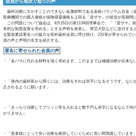
会員から相次ぐ怒りの声
歯科治療に欠かすことのできない金属材料である金銀パラジウム合金（金
医療機関での購入価格が保険償還価格を上回る「逆ザヤ」の状況が長期間
この問題について協会は、9月25日の第1139回理事会で、「『逆ザヤ』
本的な制度改善を求める」とする声明を発表し、厚労大臣などに送付する
る緊急要請署名への協力を医科歯科会員に呼び掛け、231筆が寄せられて
員の声と声明の全文を紹介する。
署名に寄せられた会員の声
・「金パラに代わる材料を強く求めます。このままでは補綴治療が出来な
・「身内の歯科医から聞くには、治療をすれば赤字になるそうです。なに
正されるように願います」
・「きっちり治療してブリッジ等を入れると数千円も赤字になるなんて何
かりません」
・「患者様にとって良い治療を維持していくために長い間我慢しています