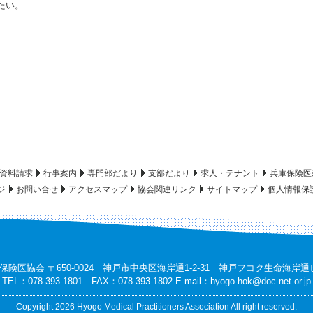
たい。
資料請求
行事案内
専門部だより
支部だより
求人・テナント
兵庫保険医
ジ
お問い合せ
アクセスマップ
協会関連リンク
サイトマップ
個人情報保
保険医協会 〒650-0024 神戸市中央区海岸通1-2-31 神戸フコク生命海岸通
TEL：078-393-1801 FAX：078-393-1802 E-mail：
hyogo-hok@doc-net.or.jp
Copyright 2026 Hyogo Medical Practitioners Association All right reserved.