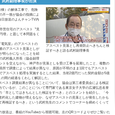
 武村副理事長が出演
号棟）の解体工事で、危険
の不一致が協会の指摘によ
毎日放送のよんチャンTV内
。
市営住宅のアスベスト〝見
億円増」と題して本問題をく
『電気室』のアスベストの
アスベスト見落とし再発防止へきちんと検
者のアスベスト見落としが
証すべきと語る武村副理事長
が明らかになったことを紹
の武村義人所長（協会副理
ントを交えながら、神戸市が見落としを受け工事を延期したこと、複数の
箇所で調査によって結果が異なり、原因が不明のまま1回でもアスベスト
でアスベスト処理を実施するとした結果、当初2億円だった契約金額が5億
この間の経過をくわしく解説した。
ベスト調査結果が異なることについて、協会は第三者委員会による検証
めているが、このことについて専門家である東京女子大学の広瀬弘忠名誉
の「市としてはきちんとした検証をすべき」とのコメントを紹介し、「今
老朽化した建物が増えるなか、なぜアスベストの見落としが発生したかも
て再検証するべき」という武村先生のコメントでコーナーを締めくくって
。
放送は、番組のYouTubeから視聴可能。左のQRコードよりぜひご覧いた