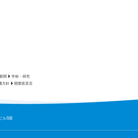
新聞
学術・研究
護方針
開業医宣言
ビル5階