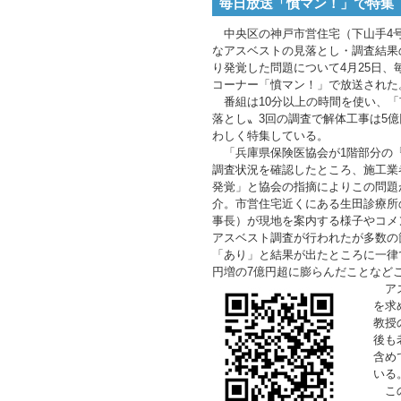
毎日放送「憤マン！」で特集
中央区の神戸市営住宅（下山手4
なアスベストの見落とし・調査結果
り発覚した問題について4月25日、
コーナー「憤マン！」で放送された
番組は10分以上の時間を使い、「
落とし〟3回の調査で解体工事は5
わしく特集している。
「兵庫県保険医協会が1階部分の
調査状況を確認したところ、施工業
発覚」と協会の指摘によりこの問題
介。市営住宅近くにある生田診療所
事長）が現地を案内する様子やコメ
アスベスト調査が行われたが多数の
「あり」と結果が出たところに一律
円増の7億円超に膨らんだことなど
アス
を求
教授
後も
含め
いる
この