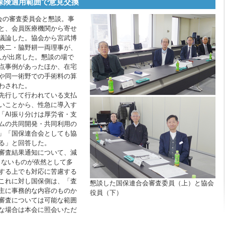
保険適用範囲で意見交換
会の審査委員会と懇談。事
と、会員医療機関から寄せ
議論した。協会から宮武博
映二・脇野耕一両理事が、
人が出席した。懇談の場で
点事例があったほか、在宅
や同一術野での手術料の算
わされた。
先行して行われている支払
いことから、性急に導入す
「AI振り分けは厚労省・支
ムの共同開発・共同利用の
」「国保連合会としても協
る」と回答した。
審査結果通知について、減
しないものが依然として多
する上でも対応に苦慮する
これに対し国保側は、「査
懇談した国保連合会審査委員（上）と協会
主に事務的な内容のものか
役員（下）
審査については可能な範囲
な場合は本会に照会いただ