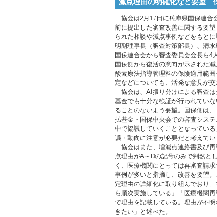
減点理由の明確化など要望 
協会は2月17日に兵庫県国保連合
前に提出した審査改善に関する要望
られた相談や減点事例などをもとに
明副理事長（審査対策部長）、清水
国保連合会から審査委員会会長ら4
国保側から復活の意向が示された減
酸素療法指導管理料の保険適用範囲
定などについても、活発な意見が交
協会は、AI振り分けによる審査は
基金でも十分な検証が行われていな
ることのないよう要望。国保側は、
払基金・国保中央会での審査システ
中で協議していくこととなっている
議・動向に注意が必要だと考えてい
協会はまた、増減点連絡書及び再
点理由がA～Dの記号のみで判然と
く、医療機関にとっては再審査請求
事例が多いと指摘し、改善を要望。
定理由の詳細化に取り組んでおり、
ら順次実施している」「医療機関再
で理由を記載している。理由が不明
きたい」と述べた。