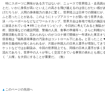
特にスポーツに興味がある方ではないが、ニュースで世界陸上・走高跳があ
とだ。いかに身長が高いといえこの高さを飛び越えるのは信じがたい感が
げだろうが、人間の身体能力の凄さに驚く。世界陸上は日本での開催だが
ふと思ったことがある。このようにトップアスリートが競い合う世界大会
泳・バレーボールなどなどワールドカップ、世界大会は各地で地元の施設
に放送されている▼4年ごとのオリンピック、今日的に考えてみると無駄が
村、競技場などの建設問題、警備の人員、食事の準備等々。さらに利権が
誘致活動も目立つ。忘れられないのがコロナ禍で開催が一年遅れた東京オ
倍首相は〝福島原発事故の汚染水はコントロール下にある〟と言ったこと
排外主義傾向が強くみられるが、片親が外国人の日本人選手が増加してき
ケットなどではお馴染み、今回の世界陸上でも、同様の日本人選手が多く
流れであろう。世界中の人々が等しく交流できている事実の表れとも感じ
く「人権」を大切にすることが重要だ。（無）
このページの先頭へ