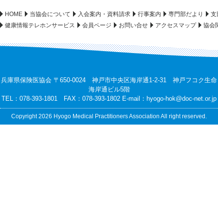
HOME
当協会について
入会案内・資料請求
行事案内
専門部だより
支
健康情報テレホンサービス
会員ページ
お問い合せ
アクセスマップ
協会
兵庫県保険医協会 〒650-0024 神戸市中央区海岸通1-2-31 神戸フコク生命
海岸通ビル5階
TEL：078-393-1801 FAX：078-393-1802 E-mail：
hyogo-hok@doc-net.or.jp
Copyright 2026 Hyogo Medical Practitioners Association All right reserved.