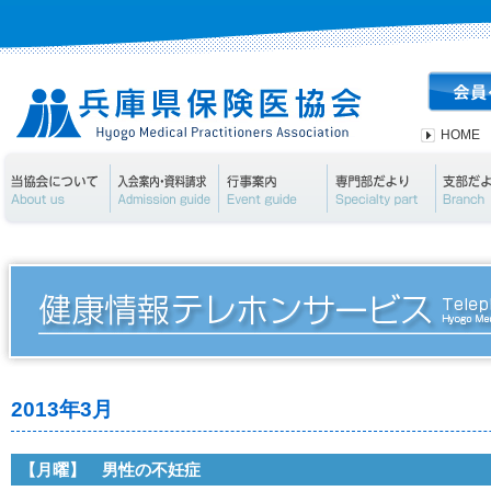
HOME
当協会について
入会案内・資料請求
行事案内
専門部
2013年3月
【月曜】 男性の不妊症