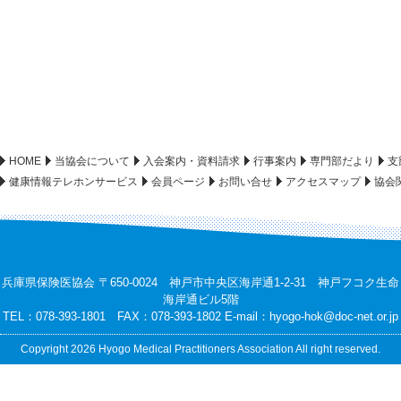
HOME
当協会について
入会案内・資料請求
行事案内
専門部だより
支
健康情報テレホンサービス
会員ページ
お問い合せ
アクセスマップ
協会
兵庫県保険医協会 〒650-0024 神戸市中央区海岸通1-2-31 神戸フコク生命
海岸通ビル5階
TEL：078-393-1801 FAX：078-393-1802 E-mail：
hyogo-hok@doc-net.or.jp
Copyright 2026 Hyogo Medical Practitioners Association All right reserved.