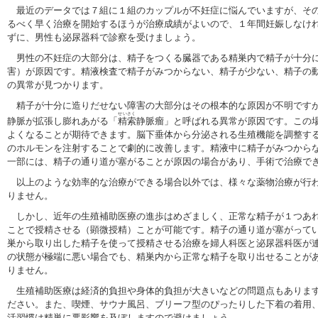
最近のデータでは７組に１組のカップルが不妊症に悩んでいますが、その
るべく早く治療を開始するほうが治療成績がよいので、１年間妊娠しなけ
ずに、男性も泌尿器科で診察を受けましょう。
男性の不妊症の大部分は、精子をつくる臓器である精巣内で精子が十分
害）が原因です。精液検査で精子がみつからない、精子が少ない、精子の
の異常が見つかります。
精子が十分に造りだせない障害の大部分はその根本的な原因が不明ですが
せいさく
静脈が拡張し膨れあがる「
精索
静脈瘤」と呼ばれる異常が原因です。この
よくなることが期待できます。脳下垂体から分泌される生殖機能を調整す
のホルモンを注射することで劇的に改善します。精液中に精子がみつから
一部には、精子の通り道が塞がることが原因の場合があり、手術で治療で
以上のような効率的な治療ができる場合以外では、様々な薬物治療が行わ
りません。
しかし、近年の生殖補助医療の進歩はめざましく、正常な精子が１つあれ
ことで授精させる（顕微授精）ことが可能です。精子の通り道が塞がって
巣から取り出した精子を使って授精させる治療を婦人科医と泌尿器科医が
の状態が極端に悪い場合でも、精巣内から正常な精子を取り出せることが
りません。
生殖補助医療は経済的負担や身体的負担が大きいなどの問題点もあります
ださい。また、喫煙、サウナ風呂、ブリーフ型のぴったりした下着の着用
活習慣は精巣に悪影響を及ぼしますので避けましょう。