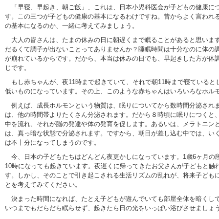
「早寝、早起き、朝ご飯」、これは、日本小児科医会が子どもの健康に
す。この三つが子どもの健康の基本になるわけですね。昔からよく言われ
の基本になるのか、一緒に考えてみましょう。
大人の皆さんは、たまの休みの日に朝遅くまで眠ることがあると思います
だるくて調子が出ないことってありませんか？睡眠時間は十分なのに体の
が崩れているからです。だから、本当は休みの日でも、早起きした方が体
じです。
もし赤ちゃんが、夜11時まで起きていて、それで朝11時まで寝ていると
低いものになっています。その上、このような赤ちゃんはいろいろなホル
例えば、成長ホルモンという物質は、眠りについてから数時間分泌され
は、他の時間帯よりたくさん分泌されます。だから８時頃に眠りにつくと
中を流れ、それが脳の発達や体の発育を促します。あるいは、メラトニン
は、真っ暗な状態で分泌されます。ですから、朝日が差し込む中では、い
は不十分になってしまうのです。
今、日本の子どもたちはどんどん夜更かしになっています。1歳6ヶ月の
10時になっても起きています。夜遅くに帰ってきたお父さんが子どもと触
す。しかし、そのことで引き起こされる生活リズムの乱れが、将来子ども
とを考えてみてください。
決まった時間になれば、たとえ子どもが遊んでいても部屋全体を暗くして
いつまでもだらだら眠らせず、起きたら日の光をいっぱい浴びさせましょ