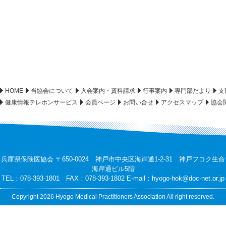
HOME
当協会について
入会案内・資料請求
行事案内
専門部だより
支
健康情報テレホンサービス
会員ページ
お問い合せ
アクセスマップ
協会
兵庫県保険医協会 〒650-0024 神戸市中央区海岸通1-2-31 神戸フコク生命
海岸通ビル5階
TEL：078-393-1801 FAX：078-393-1802 E-mail：
hyogo-hok@doc-net.or.jp
Copyright 2026 Hyogo Medical Practitioners Association All right reserved.