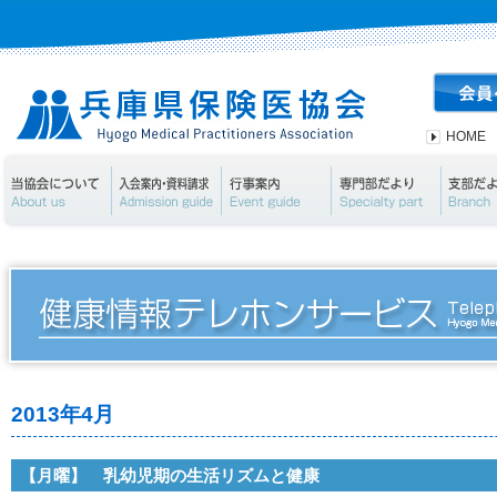
HOME
当協会について
入会案内・資料請求
行事案内
専門部
2013年4月
【月曜】 乳幼児期の生活リズムと健康