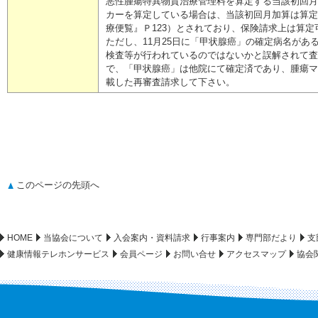
悪性腫瘍特異物質治療管理料を算定する当該初回月
カーを算定している場合は、当該初回月加算は算定で
療便覧』Ｐ123）とされており、保険請求上は算
ただし、11月25日に「甲状腺癌」の確定病名があ
検査等が行われているのではないかと誤解されて査
で、「甲状腺癌」は他院にて確定済であり、腫瘍マ
載した再審査請求して下さい。
このページの先頭へ
HOME
当協会について
入会案内・資料請求
行事案内
専門部だより
支
健康情報テレホンサービス
会員ページ
お問い合せ
アクセスマップ
協会