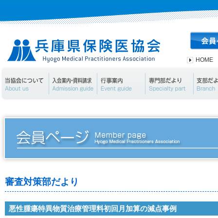
HOME
当協会について
入会案内・資料請求
行事案内
専門部
審査対策部だより
悪性腫瘍特異物質治療管理料初回月加算の減点事例