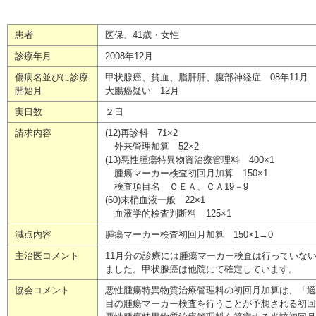
患者
医保、41歳・女性
診療年月
2008年12月
傷病名並びに診療
甲状腺癌、貧血、脂肝肝、腹部神経症 08年11月
開始月
大腸癌疑い 12月
実日数
２日
請求内容
(12)再診料 71×2
外来管理加算 52×2
(13)悪性腫瘍特異物資治療管理料 400×1
腫瘍マーカー検査初回月加算 150×1
検査項目名 ＣＥＡ、ＣＡ19－9
(60)末梢血液一般 22×1
血液学的検査判断料 125×1
減点内容
腫瘍マーカー検査初回月加算 150×1→0
主治医コメント
11月分の診療には腫瘍マーカー検査は行っていな
ました。甲状腺癌は他院にて確定しています。
協会コメント
悪性腫瘍特異物質治療管理料の初回月加算は、「適
目の腫瘍マーカー検査を行うことが予想される初回