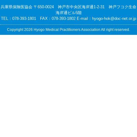
兵庫県保険医協会 〒650-0024 神戸市中央区海岸通1-2-31 神戸フコク生命
海岸通ビル5階
TEL：078-393-1801 FAX：078-393-1802 E-mail：
hyogo-hok@doc-net.or.jp
Copyright 2026 Hyogo Medical Practitioners Association All right reserved.