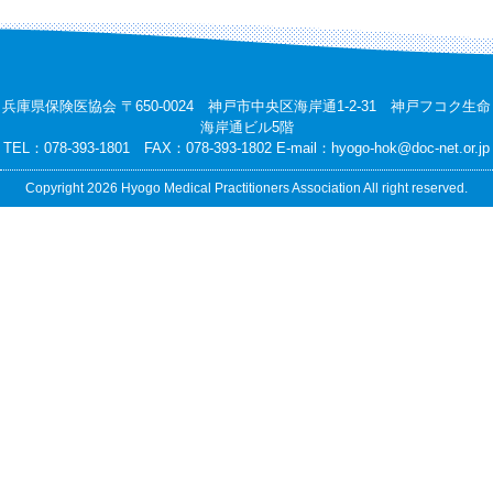
兵庫県保険医協会 〒650-0024 神戸市中央区海岸通1-2-31 神戸フコク生命
海岸通ビル5階
TEL：078-393-1801 FAX：078-393-1802 E-mail：
hyogo-hok@doc-net.or.jp
Copyright 2026 Hyogo Medical Practitioners Association All right reserved.