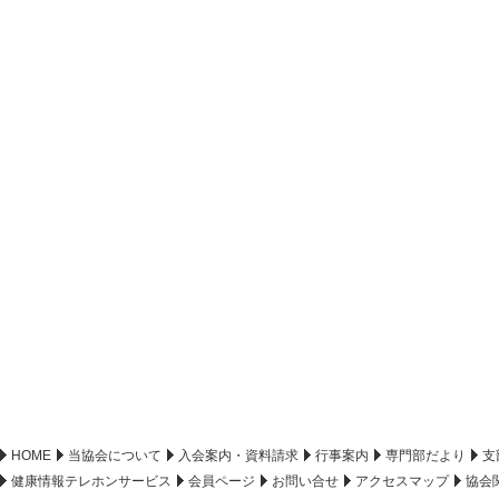
HOME
当協会について
入会案内・資料請求
行事案内
専門部だより
支
健康情報テレホンサービス
会員ページ
お問い合せ
アクセスマップ
協会