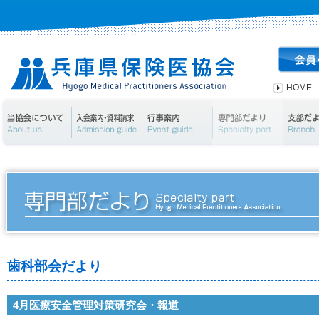
HOME
当協会について
入会案内・資料請求
行事案内
専門部
歯科部会だより
4月医療安全管理対策研究会・報道