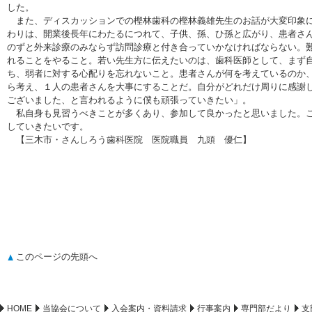
した。
また、ディスカッションでの樫林歯科の樫林義雄先生のお話が大変印象に
わりは、開業後長年にわたるにつれて、子供、孫、ひ孫と広がり、患者さ
のずと外来診療のみならず訪問診療と付き合っていかなければならない。
れることをやること。若い先生方に伝えたいのは、歯科医師として、まず
ち、弱者に対する心配りを忘れないこと。患者さんが何を考えているのか
ら考え、１人の患者さんを大事にすることだ。自分がどれだけ周りに感謝
ございました、と言われるように僕も頑張っていきたい」。
私自身も見習うべきことが多くあり、参加して良かったと思いました。こ
していきたいです。
【三木市・さんしろう歯科医院 医院職員 九頭 優仁】
このページの先頭へ
HOME
当協会について
入会案内・資料請求
行事案内
専門部だより
支