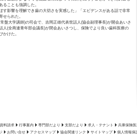
あることも強調した。
ぼす影響を理解でき歯の大切さを実感した」「エビデンスがある話で非常
寄せられた。
常盤大学講師)の司会で、吉岡正雄代表世話人(協会副理事長)が開会あいさ
話人(全商連青年部会議長)が閉会あいさつし、保険でより良い歯科医療の
びかけた。
資料請求
行事案内
専門部だより
支部だより
求人・テナント
兵庫保険医
ジ
お問い合せ
アクセスマップ
協会関連リンク
サイトマップ
個人情報保