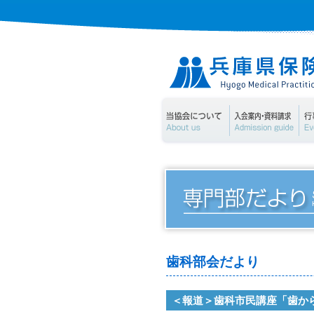
当協会について
入
歯科部会だより
＜報道＞歯科市民講座「歯か