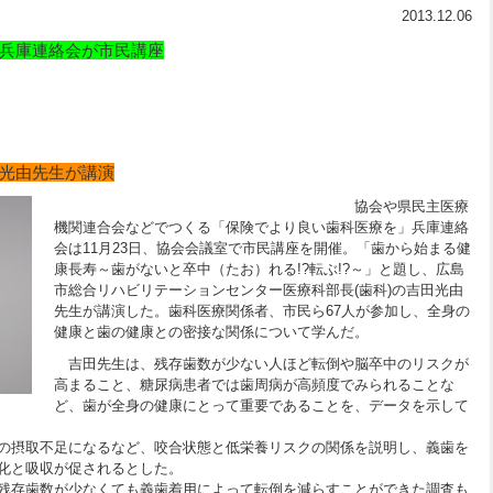
2013.12.06
兵庫連絡会が市民講座
光由先生が講演
協会や県民主医療
機関連合会などでつくる「保険でより良い歯科医療を」兵庫連絡
会は11月23日、協会会議室で市民講座を開催。「歯から始まる健
康長寿～歯がないと卒中（たお）れる!?転ぶ!?～」と題し、広島
市総合リハビリテーションセンター医療科部長(歯科)の吉田光由
先生が講演した。歯科医療関係者、市民ら67人が参加し、全身の
健康と歯の健康との密接な関係について学んだ。
吉田先生は、残存歯数が少ない人ほど転倒や脳卒中のリスクが
高まること、糖尿病患者では歯周病が高頻度でみられることな
ど、歯が全身の健康にとって重要であることを、データを示して
の摂取不足になるなど、咬合状態と低栄養リスクの関係を説明し、義歯を
化と吸収が促されるとした。
残存歯数が少なくても義歯着用によって転倒を減らすことができた調査も