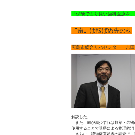
「保険でより良い歯科医療を」
〝歯〟は転ばぬ先の杖
広島市総合リハセンター 吉田
解説した。
また、歯が減少すれば野菜・果物
使用することで咀嚼による物理的消
さらに、認知症高齢者の調査で、