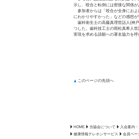
示し、咬合と転倒には密接な関係が
参加者からは「咬合が全身におよ
にわかりやすかった」などの感想が
歯科衛生士の高藤真理世話人(神戸
つした。歯科技工士の雨松真希人世
実現を求める請願への署名協力を呼
このページの先頭へ
HOME
当協会について
入会案内・
健康情報テレホンサービス
会員ペー