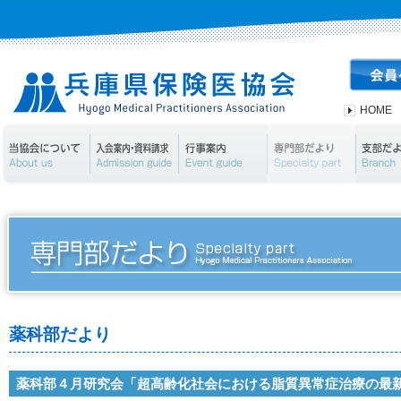
HOME
当協会について
入会案内・資料請求
行事案内
専門部
薬科部だより
薬科部４月研究会「超高齢化社会における脂質異常症治療の最