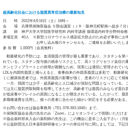
超高齢化社会における脂質異常症治療の最新知見
日 時 2022年4月16日（土）16時～
会 場 兵庫県保険医協会 ５階会議室（ＪＲ・阪神元町駅南へ徒歩
講 師 神戸大学大学院医学研究科 内科学講座 循環器内科学分野特命
来場定員 40人 ※新型コロナウイルス感染拡大防止のため必ず事前にお
お申し込み後のキャンセルも、ご連絡をお願いいたしま
参 加 費 1,000円（会員無料）
動脈硬化の予防には、血清脂質の管理が最も重要であり、スタチンを第一選
れている。スタチン投与後の残余リスクとして、高トリグリセリド血症の
チンとフィブラートとの併用が困難なため、現実には適切に管理されてい
LDLを内因性脂質と捕らえると、食事由来の外因系脂質は多彩で、動脈硬
くに糖尿病患者では、外因系脂質の影響が強く、患者のリスクに応じて積
一方、我国では少子・超高齢化と人口減少が深刻な問題となっている。こ
ては主に脂質摂取制限を指導してきたが、高齢者では脂質のみならず蛋白
が低栄養やフレイルの原因になることが懸念されている。したがって、脂
多職種連携を活用し、個々の患者に合わせた細かい対応をする必要がある。
※お問い合わせは協会事務局（TEL 078-393-1840）まで。
※保険医協会会員の先生のみ「Zoom」によりオンラインで視聴いただけます。https:
※協会薬科部未入会の薬剤師の先生は、この機会に是非ご入会下さい（月額会
※公益財団法人日本薬剤師研修センターの単位付与に関しましては、下記