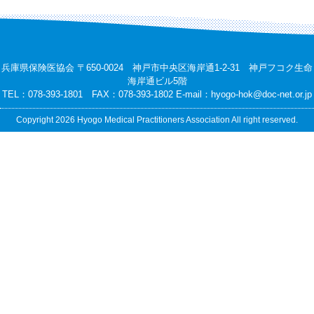
兵庫県保険医協会 〒650-0024 神戸市中央区海岸通1-2-31 神戸フコク生命
海岸通ビル5階
TEL：078-393-1801 FAX：078-393-1802 E-mail：
hyogo-hok@doc-net.or.jp
Copyright 2026 Hyogo Medical Practitioners Association All right reserved.