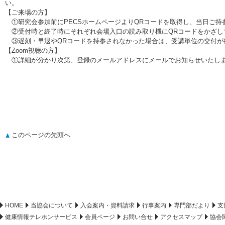
い
【ご来場の方】
①研究会参加前にPECSホームページよりQRコードを取得し、当日ご持
②受付時と終了時にそれぞれ会場入口の読み取り機にQRコードをかざし
③遅刻・早退やQRコードを持参されなかった場合は、受講単位の交付が
【Zoom視聴の方】
①詳細が分かり次第、登録のメールアドレスにメールでお知らせいたし
このページの先頭へ
HOME
当協会について
入会案内・資料請求
行事案内
専門部だより
支
健康情報テレホンサービス
会員ページ
お問い合せ
アクセスマップ
協会