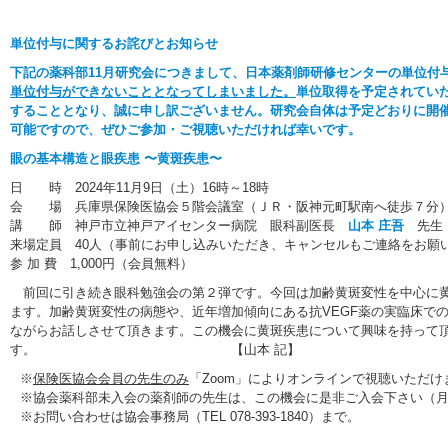
単位付与に関するお詫びとお知らせ
下記の薬科部11月研究会につきまして、日本薬剤師研修センターの単位付
単位付与ができないこととなってしまいました。
単位取得を予定されてい
することとなり、誠に申し訳ございません。研究会自体は予定どおりに開催
可能ですので、ぜひご参加・ご視聴いただければ幸いです。
眼の基本構造と眼疾患 〜黄斑疾患〜
日 時 2024年11月9日（土）16時～18時
会 場 兵庫県保険医協会５階会議室（ＪＲ・阪神元町駅南へ徒歩
講 師 神戸市立神戸アイセンター病院 眼科副医長
山本 庄吾
先生
来場定員 40人（事前にお申し込みいただき、キャンセルもご連絡をお願
参 加 費 1,000円（会員無料）
前回に引き続き眼科勉強会の第２弾です。今回は加齢黄斑変性を中心に黄
ます。加齢黄斑変性の病態や、近年増加傾向にある抗VEGF薬の実臨床で
ながらお話しさせて頂きます。この機会に黄斑疾患について興味を持って
す。 【山本 記】
※
保険医協会会員の先生のみ
「Zoom」によりオンラインで視聴いただけます。htt
※協会薬科部未入会の薬剤師の先生は、この機会に是非ご入会下さい（月額
※お問い合わせは協会事務局（TEL 078-393-1840）まで。