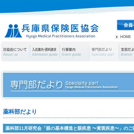
HOME
当協会について
入会案内・資料請求
行事案内
専門部
薬科部だより
薬科部11月研究会「眼の基本構造と眼疾患 〜黄斑疾患〜」のご