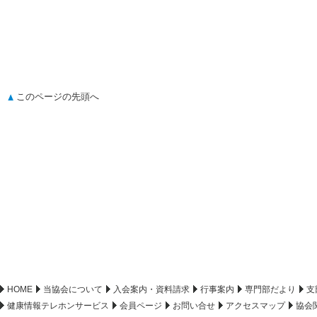
このページの先頭へ
HOME
当協会について
入会案内・資料請求
行事案内
専門部だより
支
健康情報テレホンサービス
会員ページ
お問い合せ
アクセスマップ
協会