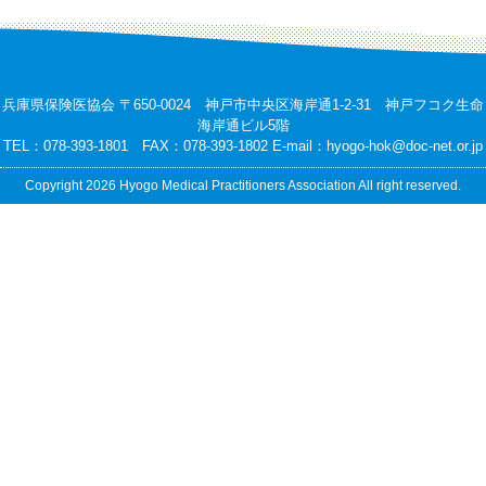
兵庫県保険医協会 〒650-0024 神戸市中央区海岸通1-2-31 神戸フコク生命
海岸通ビル5階
TEL：078-393-1801 FAX：078-393-1802 E-mail：
hyogo-hok@doc-net.or.jp
Copyright 2026 Hyogo Medical Practitioners Association All right reserved.